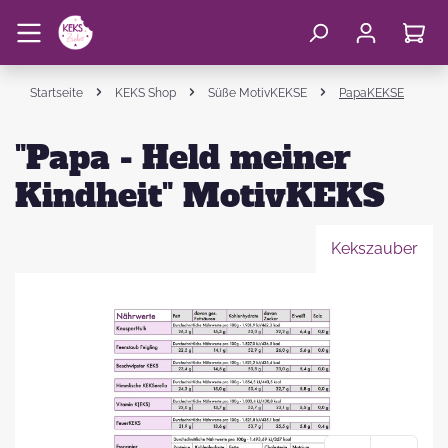
Startseite
KEKS Shop
Süße MotivKEKSE
PapaKEKSE
"Papa - Held meiner
Kindheit" MotivKEKS
Kekszauber