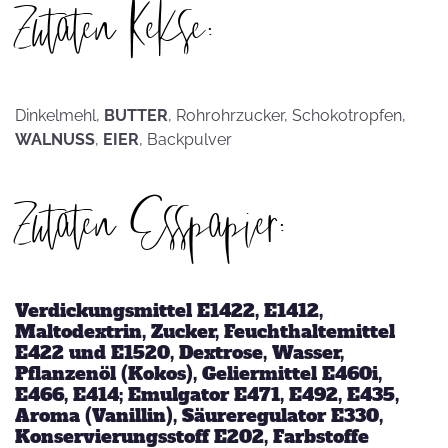
Zutaten Kekse:
Dinkelmehl,
BUTTER
, Rohrohrzucker, Schokotropfen,
WALNUSS
,
EIER
, Backpulver
Zutaten Esspapier:
Verdickungsmittel E1422, E1412,
Maltodextrin, Zucker, Feuchthaltemittel
E422 und E1520, Dextrose, Wasser,
Pflanzenöl (Kokos), Geliermittel E460i,
E466, E414; Emulgator E471, E492, E435,
Aroma (Vanillin), Säureregulator E330,
Konservierungsstoff E202, Farbstoffe