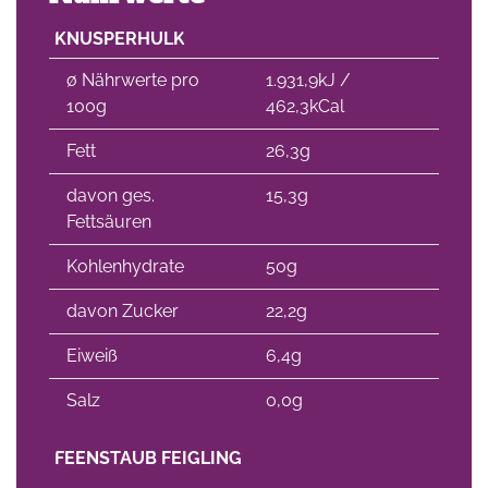
KNUSPERHULK
∅ Nährwerte pro
1.931,9kJ /
100g
462,3kCal
Fett
26,3g
davon ges.
15,3g
Fettsäuren
Kohlenhydrate
50g
davon Zucker
22,2g
Eiweiß
6,4g
Salz
0,0g
FEENSTAUB FEIGLING