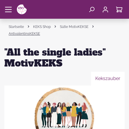
Startseite
KEKS Shop
Süße MotivKEKSE
AntivalentinsKEKSE
"All the single ladies"
MotivKEKS
Kekszauber