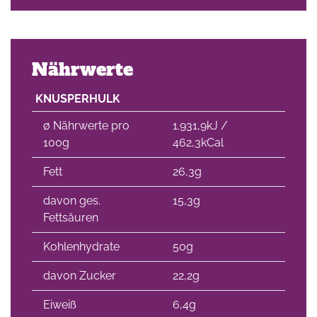
Nährwerte
KNUSPERHULK
∅ Nährwerte pro
1.931,9kJ /
100g
462,3kCal
Fett
26,3g
davon ges.
15,3g
Fettsäuren
Kohlenhydrate
50g
davon Zucker
22,2g
Eiweiß
6,4g