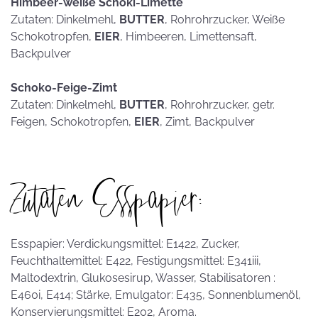
Himbeer-weiße Schoki-Limette
Zutaten: Dinkelmehl,
BUTTER
, Rohrohrzucker, Weiße
Schokotropfen,
EIER
, Himbeeren, Limettensaft,
Backpulver
Schoko-Feige-Zimt
Zutaten: Dinkelmehl,
BUTTER
, Rohrohrzucker, getr.
Feigen, Schokotropfen,
EIER
, Zimt, Backpulver
Zutaten Esspapier:
Esspapier: Verdickungsmittel: E1422, Zucker,
Feuchthaltemittel: E422, Festigungsmittel: E341iii,
Maltodextrin, Glukosesirup, Wasser, Stabilisatoren :
E460i, E414; Stärke, Emulgator: E435, Sonnenblumenöl,
Konservierungsmittel: E202, Aroma.