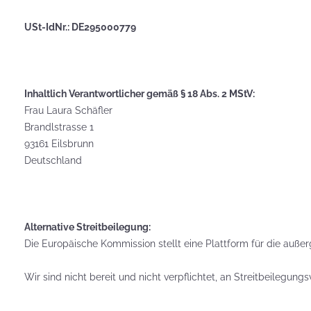
USt-IdNr.: DE295000779
Platz für Plätzchen: 5 Fakten zu
Inhaltlich Verantwortlicher gemäß § 18 Abs. 2 MStV:
Weihnachtsgebäck
Frau
Laura
Schäfler
Brandlstrasse 1
93161 Eilsbrunn
Deutschland
How To:
MotivKEKS-
Designer
Alternative Streitbeilegung:
The 
Die Europäische Kommission stellt eine Plattform für die außer
Such
Verp
Wir sind nicht bereit und nicht verpflichtet, an Streitbeilegun