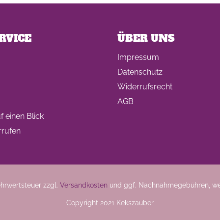
Geschenkideen
Geschenke
zur Einschulung
Mutter- un
Vatertag
RVICE
ÜBER UNS
Impressum
Ein Tag auf 4
KEKS-
Datenschutz
Pfoten
Blumenstr
Widerrufsrecht
zum
Valentinsta
AGB
 einen Blick
rrufen
Woher kommt
der Brauch
Plätzchen zu
backen?
Das liebste Plätzchenrezep
Mehrwertsteuer zzgl.
Versandkosten
und ggf. Nachnahmegebühren, we
der KEKSFee
Copyright 2021 Kekszauber