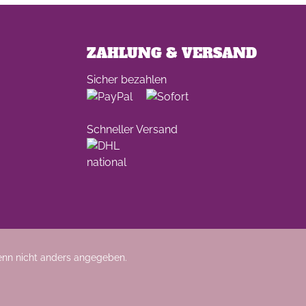
 zu
d
ZAHLUNG & VERSAND
Sicher bezahlen
auß
Schneller Versand
g
t
nn nicht anders angegeben.