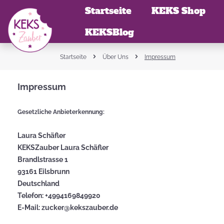
Startseite
KEKS Shop
KEKSBlog
Zur Kategorie KEKS Shop
Zur Kategorie Magischer Service
Zur Kategorie FirmenKEKSE
Zur Kategorie KEKSBlog
Startseite
Über Uns
Impressum
Impressum
Das Ende der Suche
Süße
KEKSInfos auf
LogoKEKSE für
Händ
MotivKEKSE
einen Blick
dein
Gesetzliche Anbieterkennung:
Sommerfest
Werbemittlerzauber
Beis
Laura Schäfler
KEKSZauber Laura Schäfler
Brandlstrasse 1
Leckere
Wieso suchen
93161 Eilsbrunn
KEKSSorten
wir Ostereier?
Eigene
Deutschland
KEKSBotschaft
Telefon: +4994169849920
zaubern
E-Mail:
zucker@kekszauber.de