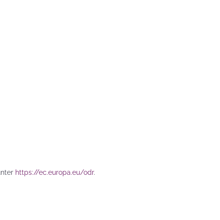
zu
zum
ei
unter
https://ec.europa.eu/odr
.