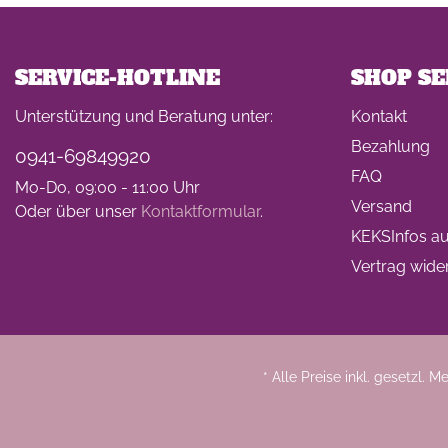
Wir haben uns
verkrümelt...
SERVICE-HOTLINE
SHOP SE
Unterstützung und Beratung unter:
Kontakt
Ein Jahr Zwei-
Bezahlung
0941-69849920
Frau-Betrieb
FAQ
Mo-Do, 09:00 - 11:00 Uhr
Versand
Oder über unser
Kontaktformular
.
KEKSInfos auf
Jahresrückblick
Vertrag wide
2021
* Alle Preise inkl. gesetzl. 