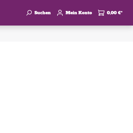
Suchen
Mein Konto
0,00 €*
enke
hzeit
leben