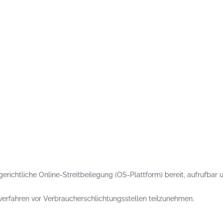
Sind Plätzchen
KEKSE?
Kunterbunte LogoKEKSE:
Leckere Werbegeschenke 
Weihnachten
KEKSTeig 
Löffeln: Zw
Varianten
struggle is real: Unsere
gerichtliche Online-Streitbeilegung (OS-Plattform) bereit, aufrufbar 
e nach nachhaltigen
ackungsoptionen
gsverfahren vor Verbraucherschlichtungsstellen teilzunehmen.