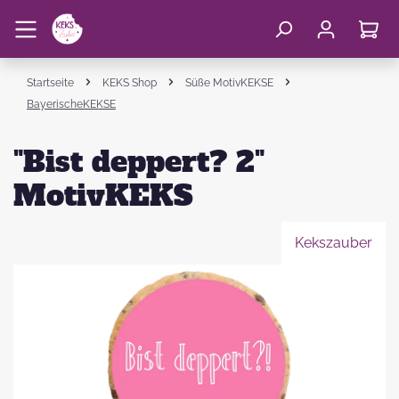
Startseite
KEKS Shop
Süße MotivKEKSE
BayerischeKEKSE
"Bist deppert? 2"
MotivKEKS
Kekszauber