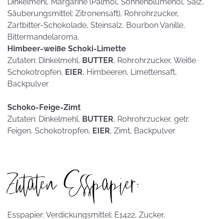
Dinkelmehl, Margarine (Palmöl, Sonnenblumenöl, Salz,
Säuberungsmittel: Zitronensaft), Rohrohrzucker,
Zartbitter-Schokolade, Steinsalz, Bourbon Vanille,
Bittermandelaroma.
Himbeer-weiße Schoki-Limette
Zutaten: Dinkelmehl,
BUTTER
, Rohrohrzucker, Weiße
Schokotropfen,
EIER
, Himbeeren, Limettensaft,
Backpulver
Schoko-Feige-Zimt
Zutaten: Dinkelmehl,
BUTTER
, Rohrohrzucker, getr.
Feigen, Schokotropfen,
EIER
, Zimt, Backpulver
Zutaten Esspapier:
Esspapier: Verdickungsmittel: E1422, Zucker,