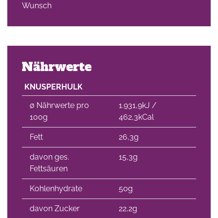
Wunsch
Nährwerte
KNUSPERHULK
∅ Nährwerte pro
1.931,9kJ /
100g
462,3kCal
Fett
26,3g
davon ges.
15,3g
Fettsäuren
Kohlenhydrate
50g
davon Zucker
22,2g