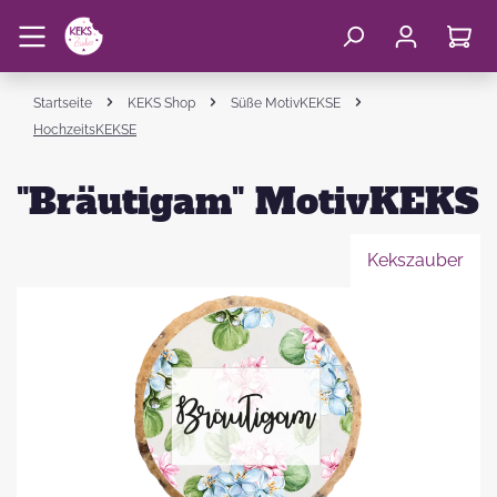
Startseite
KEKS Shop
Süße MotivKEKSE
HochzeitsKEKSE
"Bräutigam" MotivKEKS
Kekszauber