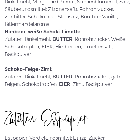
Dinkelmehl, Margarine (Palmöl, Sonnenblumenöl, Salz,
Säuberungsmittel: Zitronensaft), Rohrohrzucker,
Zartbitter-Schokolade, Steinsalz, Bourbon Vanille,
Bittermandelaroma.
Himbeer-weiße Schoki-Limette
Zutaten: Dinkelmehl,
BUTTER
, Rohrohrzucker, Weiße
Schokotropfen,
EIER
, Himbeeren, Limettensaft,
Backpulver
Schoko-Feige-Zimt
Zutaten: Dinkelmehl,
BUTTER
, Rohrohrzucker, getr.
Feigen, Schokotropfen,
EIER
, Zimt, Backpulver
Zutaten Esspapier:
Esspapier: Verdickungsmittel: E1422, Zucker,