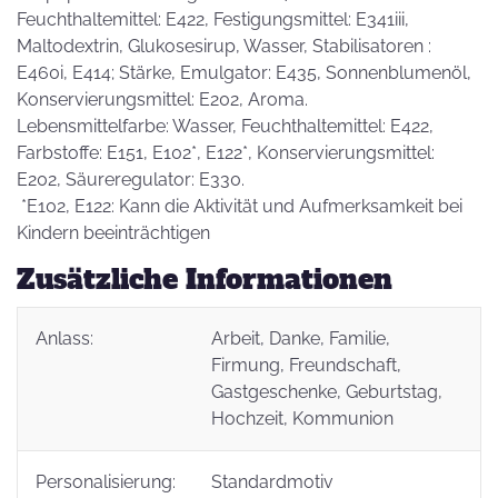
Feuchthaltemittel: E422, Festigungsmittel: E341iii,
Maltodextrin, Glukosesirup, Wasser, Stabilisatoren :
E460i, E414; Stärke, Emulgator: E435, Sonnenblumenöl,
Konservierungsmittel: E202, Aroma.
Lebensmittelfarbe: Wasser, Feuchthaltemittel: E422,
Farbstoffe: E151, E102*, E122*, Konservierungsmittel:
E202, Säureregulator: E330.
*E102, E122: Kann die Aktivität und Aufmerksamkeit bei
Kindern beeinträchtigen
Zusätzliche Informationen
Anlass:
Arbeit
, Danke
, Familie
,
Firmung
, Freundschaft
,
Gastgeschenke
, Geburtstag
,
Hochzeit
, Kommunion
Personalisierung:
Standardmotiv