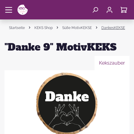
Startseite
KEKS Shop
Süße MotivKEKSE
DankesKEKSE
"Danke 9" MotivKEKS
Kekszauber