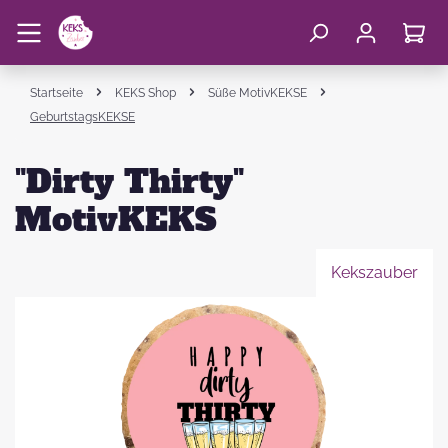
Startseite
KEKS Shop
Süße MotivKEKSE
GeburtstagsKEKSE
"Dirty Thirty"
MotivKEKS
Kekszauber