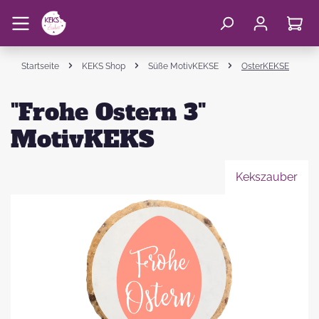
Startseite
KEKS Shop
Süße MotivKEKSE
OsterKEKSE
"Frohe Ostern 3"
MotivKEKS
Kekszauber