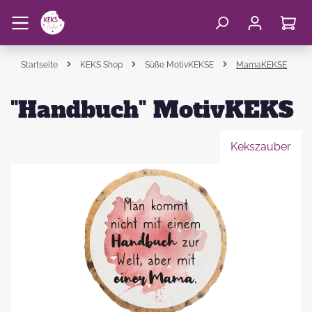
Startseite
KEKS Shop
Süße MotivKEKSE
MamaKEKSE
"Handbuch" MotivKEKS
Kekszauber