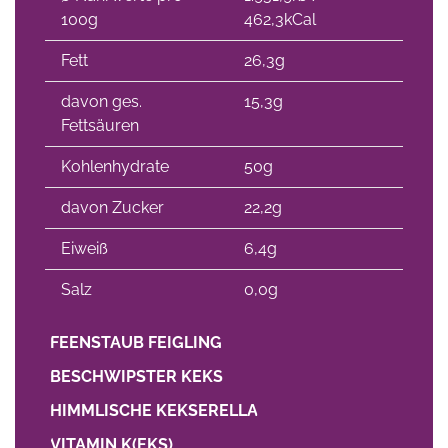
100g
462,3kCal
Fett
26,3g
davon ges.
15,3g
Fettsäuren
Kohlenhydrate
50g
davon Zucker
22,2g
Eiweiß
6,4g
Salz
0,0g
FEENSTAUB FEIGLING
BESCHWIPSTER KEKS
HIMMLISCHE KEKSERELLA
VITAMIN K(EKS)