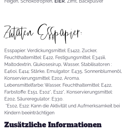
Feigen, Schokotropfen,
EIER
, Zimt, Backpulver
Zutaten Esspapier:
Esspapier: Verdickungsmittel: E1422, Zucker,
Feuchthaltemittel: E422, Festigungsmittel: E341iii,
Maltodextrin, Glukosesirup, Wasser, Stabilisatoren :
E460i, E414; Stärke, Emulgator: E435, Sonnenblumenöl,
Konservierungsmittel: E202, Aroma.
Lebensmittelfarbe: Wasser, Feuchthaltemittel: E422,
Farbstoffe: E151, E102*, E122*, Konservierungsmittel:
E202, Säureregulator: E330.
*E102, E122: Kann die Aktivität und Aufmerksamkeit bei
Kindern beeinträchtigen
Zusätzliche Informationen