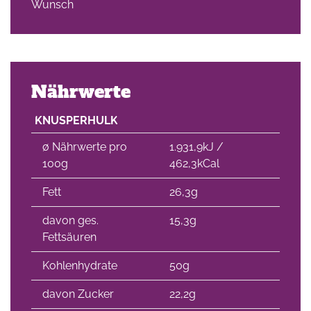
Wunsch
Nährwerte
KNUSPERHULK
∅ Nährwerte pro
1.931,9kJ /
100g
462,3kCal
Fett
26,3g
davon ges.
15,3g
Fettsäuren
Kohlenhydrate
50g
davon Zucker
22,2g