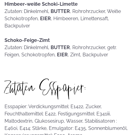
Himbeer-weiße Schoki-Limette
Zutaten: Dinkelmehl,
BUTTER
, Rohrohrzucker, Weiße
Schokotropfen,
EIER
, Himbeeren, Limettensaft,
Backpulver
Schoko-Feige-Zimt
Zutaten: Dinkelmehl,
BUTTER
, Rohrohrzucker, getr.
Feigen, Schokotropfen,
EIER
, Zimt, Backpulver
Zutaten Esspapier:
Esspapier: Verdickungsmittel: E1422, Zucker,
Feuchthaltemittel: E422, Festigungsmittel: E341iii,
Maltodextrin, Glukosesirup, Wasser, Stabilisatoren :
E460i, E414; Stärke, Emulgator: E435, Sonnenblumenöl,