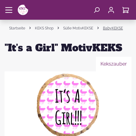
Startseite
KEKS Shop
Süße MotivKEKSE
BabyKEKSE
"It's a Girl" MotivKEKS
Kekszauber