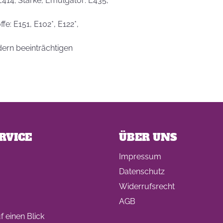
 E414; Stärke, Emulgator: E435,
fe: E151, E102*, E122*,
dern beeinträchtigen
RVICE
ÜBER UNS
Impressum
Datenschutz
Widerrufsrecht
AGB
 einen Blick