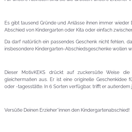
Besuch von
Petra Homeier
Es gibt tausend Gründe und Anlässe ihnen immer wieder 
Abschied von Kindergarten oder Kita oder einfach zwisch
Da darf natürlich ein passendes Geschenk nicht fehlen, d
insbesondere Kindergarten-Abschiedsgeschenke wollen wo
Kuriose
KEKSRekorde
Dieser MotivKEKS drückt auf zuckersüße Weise die
gleichermaßen aus. Er ist eine originelle Geschenkidee f
KEKS
oder -tagesstätte. In 6 Sorten verfügbar, trifft er außerd
für 
Versüße Deinen Erzieher*innen den Kindergartenabschied!
Vatertag,
Vatertag, für die
Leber wird's