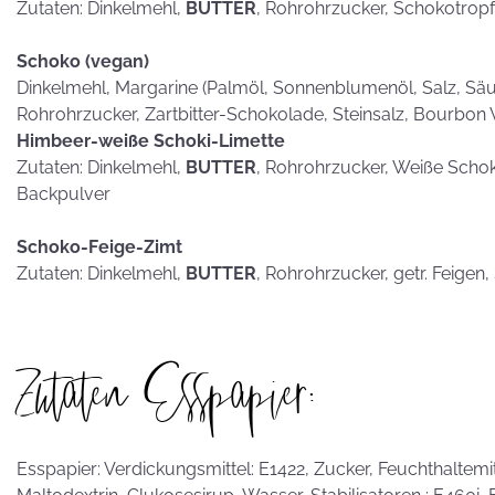
Zutaten: Dinkelmehl,
BUTTER
, Rohrohrzucker, Schokotrop
Schoko (vegan)
Dinkelmehl, Margarine (Palmöl, Sonnenblumenöl, Salz, Säub
Rohrohrzucker, Zartbitter-Schokolade, Steinsalz, Bourbon 
Himbeer-weiße Schoki-Limette
Zutaten: Dinkelmehl,
BUTTER
, Rohrohrzucker, Weiße Scho
Backpulver
Schoko-Feige-Zimt
Zutaten: Dinkelmehl,
BUTTER
, Rohrohrzucker, getr. Feigen
Zutaten Esspapier:
Esspapier: Verdickungsmittel: E1422, Zucker, Feuchthaltemitte