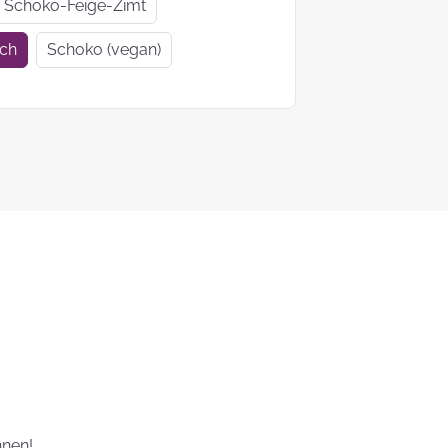
Geschenkideen
Geschenke
Schoko-Feige-Zimt
zur Einschulung
Mutter- un
ich
Schoko (vegan)
Vatertag
Ein Tag auf 4
KEKS-
Pfoten
Blumenstr
zum
Valentinsta
Woher kommt
der Brauch
Plätzchen zu
backen?
Das liebste Plätzchenrezep
der KEKSFee
innen!