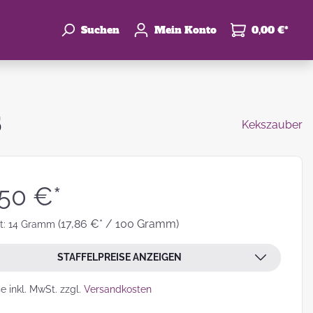
Suchen
Mein Konto
0,00 €*
S
Kekszauber
enke
hzeit
,50 €*
(17,86 €* / 100 Gramm)
t:
14 Gramm
STAFFELPREISE ANZEIGEN
leben
se inkl. MwSt. zzgl.
Versandkosten