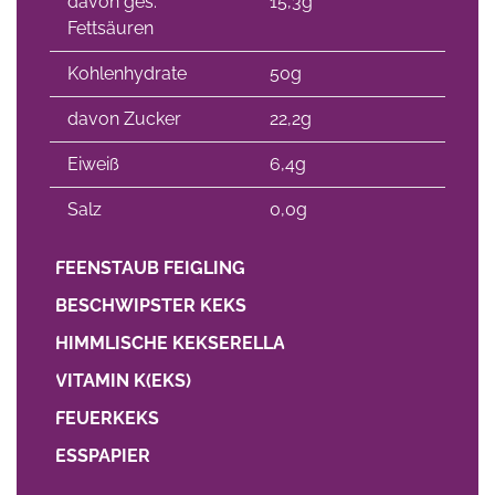
davon ges.
15,3g
Fettsäuren
Kohlenhydrate
50g
davon Zucker
22,2g
Eiweiß
6,4g
Salz
0,0g
FEENSTAUB FEIGLING
BESCHWIPSTER KEKS
HIMMLISCHE KEKSERELLA
VITAMIN K(EKS)
FEUERKEKS
ESSPAPIER