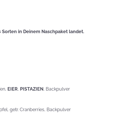
eben schön
saufen
Mehr als nur ein
Gaumenschmaus - Österli
Dekoideen mit Keksen
6 Sorten in Deinem Naschpaket landet.
fen,
EIER
,
PISTAZIEN
, Backpulver
Äpfel, getr. Cranberries, Backpulver