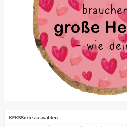
Platz für Plätzchen: 5 Fakten zu
Weihnachtsgebäck
How To:
MotivKEKS-
Designer
The 
Such
Verp
KEKSSorte auswählen