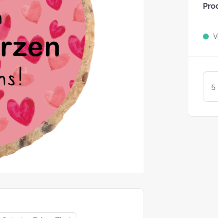
Pro
Sind Plätzchen
KEKSE?
Ve
Kunterbunte LogoKEKSE:
Leckere Werbegeschenke 
Weihnachten
KEKSTeig 
Löffeln: Zw
Varianten
struggle is real: Unsere
e nach nachhaltigen
ackungsoptionen