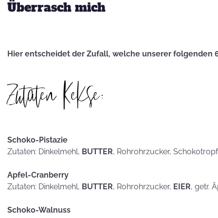
hammerhart
Überrasch mich
Hier entscheidet der Zufall, welche unserer folgenden 
KEKSE als
Zutaten Kekse:
Postkarten?
Schoko-Pistazie
Zutaten: Dinkelmehl,
BUTTER
, Rohrohrzucker, Schokotrop
Apfel-Cranberry
Zutaten: Dinkelmehl,
BUTTER
, Rohrohrzucker,
EIER
, getr. 
Schoko-Walnuss