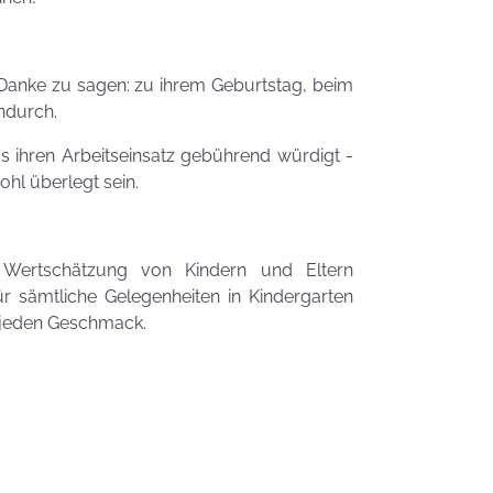
Zauberhafte
LogoKEKSE für
Dein
Unternehmen
Danke zu sagen: zu ihrem Geburtstag, beim
endurch.
KEKSIdeen für den
Kindergeburtstag
as ihren Arbeitseinsatz gebührend würdigt -
hl überlegt sein.
Sommerlic
Dessertidee
inspiriert v
 Wertschätzung von Kindern und Eltern
unserer
ür sämtliche Gelegenheiten in Kindergarten
Himmlisch
Tastrophe? - Notfalltipps
em jeden Geschmack.
KEKSerella
KEKSE
Manchmal
muss man sich
den Muttertag