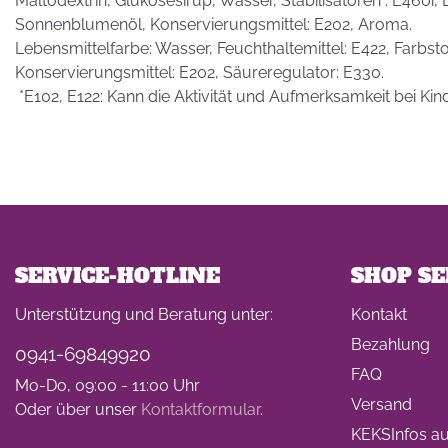
Maltodextrin, Glukosesirup, Wasser, Stabilisatoren : E460i,
Sonnenblumenöl, Konservierungsmittel: E202, Aroma.
Lebensmittelfarbe: Wasser, Feuchthaltemittel: E422, Farbstof
Konservierungsmittel: E202, Säureregulator: E330.
*E102, E122: Kann die Aktivität und Aufmerksamkeit bei Kin
SERVICE-HOTLINE
SHOP SE
Unterstützung und Beratung unter:
Kontakt
Bezahlung
0941-69849920
FAQ
Mo-Do, 09:00 - 11:00 Uhr
Versand
Oder über unser
Kontaktformular
.
KEKSInfos auf