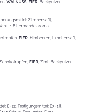
fen,
WALNUSS
,
EIER
, Backpulver
erungsmittel: Zitronensaft),
Vanille, Bittermandelaroma.
kotropfen,
EIER
, Himbeeren, Limettensaft,
, Schokotropfen,
EIER
, Zimt, Backpulver
l: E422, Festigungsmittel: E341iii,