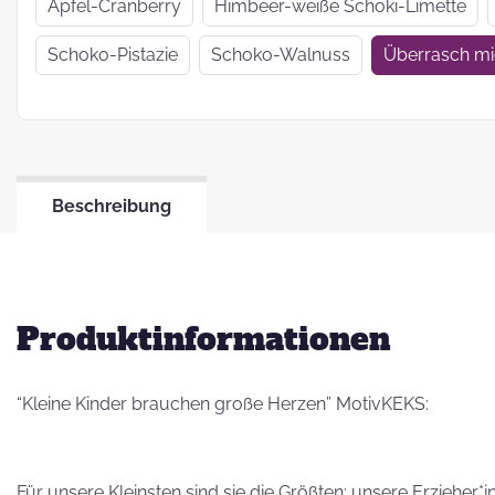
Wir haben uns
Apfel-Cranberry
Himbeer-weiße Schoki-Limette
verkrümelt...
Schoko-Pistazie
Schoko-Walnuss
Überrasch m
Ein Jahr Zwei-
Frau-Betrieb
Beschreibung
Jahresrückblick
2021
Produktinformationen
“Kleine Kinder brauchen große Herzen” MotivKEKS:
Für unsere Kleinsten sind sie die Größten: unsere Erzieher*