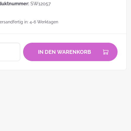
duktnummer:
SW12057
rsandfertig in: 4-6 Werktagen
zu
IN DEN WARENKORB
zum
ei