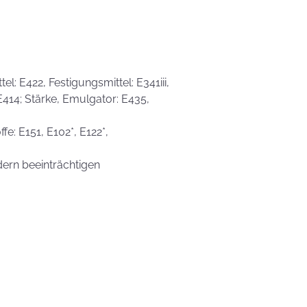
l: E422, Festigungsmittel: E341iii,
 E414; Stärke, Emulgator: E435,
fe: E151, E102*, E122*,
dern beeinträchtigen