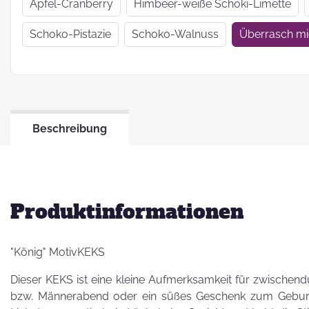
Wir haben uns
Apfel-Cranberry
Himbeer-weiße Schoki-Limette
verkrümelt...
Schoko-Pistazie
Schoko-Walnuss
Überrasch m
Ein Jahr Zwei-
Frau-Betrieb
Beschreibung
Jahresrückblick
2021
Produktinformationen
"König" MotivKEKS
Dieser KEKS ist eine kleine Aufmerksamkeit für zwischend
bzw. Männerabend oder ein süßes Geschenk zum Geburts