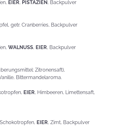
eben schön
fen,
EIER
,
PISTAZIEN
, Backpulver
saufen
Mehr als nur ein
Gaumenschmaus - Österli
Dekoideen mit Keksen
Äpfel, getr. Cranberries, Backpulver
fen,
WALNUSS
,
EIER
, Backpulver
erungsmittel: Zitronensaft),
Vanille, Bittermandelaroma.
kotropfen,
EIER
, Himbeeren, Limettensaft,
, Schokotropfen,
EIER
, Zimt, Backpulver