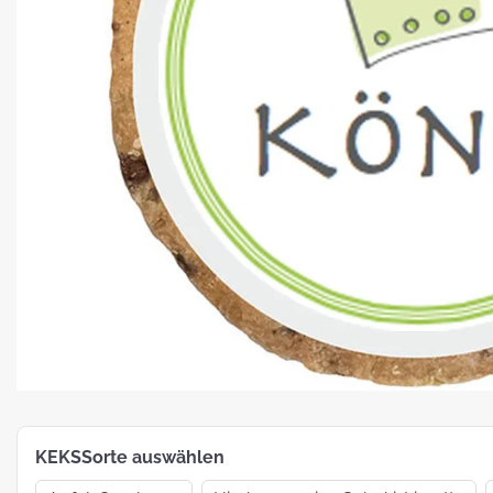
Platz für Plätzchen: 5 Fakten zu
Weihnachtsgebäck
How To:
MotivKEKS-
Designer
The 
Such
Verp
KEKSSorte auswählen