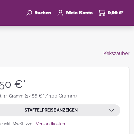
Suchen
Mein Konto
0,00 €*
Kekszauber
enke
hzeit
,50 €*
(17,86 €* / 100 Gramm)
t:
14 Gramm
STAFFELPREISE ANZEIGEN
leben
se inkl. MwSt. zzgl.
Versandkosten