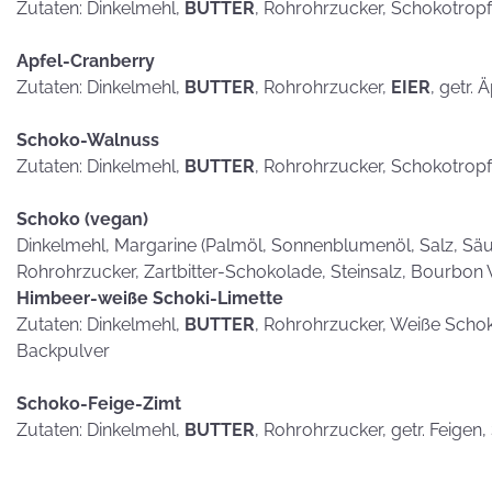
hammerhart
Zutaten: Dinkelmehl,
BUTTER
, Rohrohrzucker, Schokotrop
Apfel-Cranberry
Zutaten: Dinkelmehl,
BUTTER
, Rohrohrzucker,
EIER
, getr. 
Schoko-Walnuss
KEKSE als
Zutaten: Dinkelmehl,
BUTTER
, Rohrohrzucker, Schokotrop
Postkarten?
Schoko (vegan)
Dinkelmehl, Margarine (Palmöl, Sonnenblumenöl, Salz, Säub
Rohrohrzucker, Zartbitter-Schokolade, Steinsalz, Bourbon 
Himbeer-weiße Schoki-Limette
Zutaten: Dinkelmehl,
BUTTER
, Rohrohrzucker, Weiße Scho
Backpulver
Schoko-Feige-Zimt
Zutaten: Dinkelmehl,
BUTTER
, Rohrohrzucker, getr. Feigen