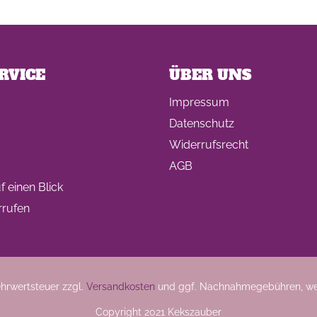
RVICE
ÜBER UNS
Impressum
Datenschutz
Widerrufsrecht
AGB
 einen Blick
rrufen
Mehrwertsteuer zzgl.
Versandkosten
und ggf. Nachnahmegebühren, we
Copyright 2021 Kekszauber