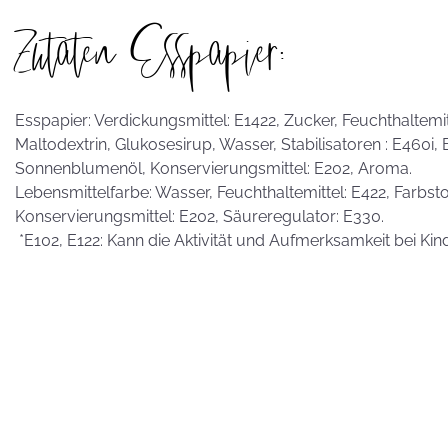
Zutaten Esspapier:
Esspapier: Verdickungsmittel: E1422, Zucker, Feuchthaltemitte
Maltodextrin, Glukosesirup, Wasser, Stabilisatoren : E460i,
Sonnenblumenöl, Konservierungsmittel: E202, Aroma.
Lebensmittelfarbe: Wasser, Feuchthaltemittel: E422, Farbstof
Konservierungsmittel: E202, Säureregulator: E330.
*E102, E122: Kann die Aktivität und Aufmerksamkeit bei Kin