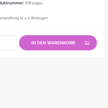
duktnummer:
SW10950
rsandfertig in: 4-6 Werktagen
zu
IN DEN WARENKORB
zum
ei