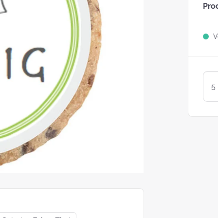
Pro
Sind Plätzchen
KEKSE?
Ve
Kunterbunte LogoKEKSE:
Leckere Werbegeschenke 
Weihnachten
KEKSTeig 
Löffeln: Zw
Varianten
struggle is real: Unsere
e nach nachhaltigen
ackungsoptionen