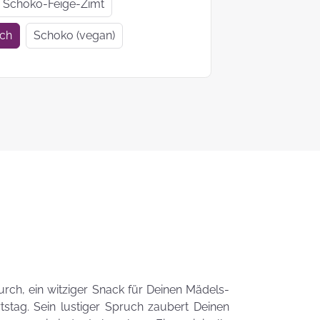
Geschenkideen
Geschenke
Schoko-Feige-Zimt
zur Einschulung
Mutter- un
ich
Schoko (vegan)
Vatertag
Ein Tag auf 4
KEKS-
Pfoten
Blumenstr
zum
Valentinsta
Woher kommt
der Brauch
Plätzchen zu
backen?
Das liebste Plätzchenrezep
der KEKSFee
urch, ein witziger Snack für Deinen Mädels-
tag. Sein lustiger Spruch zaubert Deinen