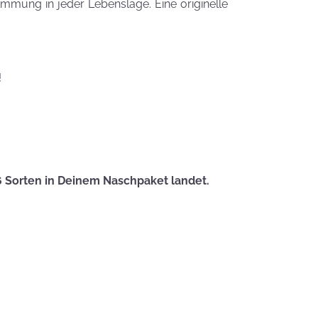
Zauberhafte
timmung in jeder Lebenslage. Eine originelle
LogoKEKSE für
Dein
Unternehmen
KEKSIdeen für den
!
Kindergeburtstag
Sommerlic
Dessertidee
inspiriert v
6 Sorten in Deinem Naschpaket landet.
unserer
Himmlisch
Tastrophe? - Notfalltipps
KEKSerella
KEKSE
Manchmal
muss man sich
den Muttertag