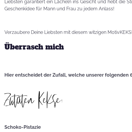
Besuch von
Liebsten garantiert ein Lächeln ins Gesicht und hebt die S
Petra Homeier
Geschenkidee für Mann und Frau zu jedem Anlass!
Verzaubere Deine Liebsten mit diesem witzigen MotivKEKS
Überrasch mich
Kuriose
KEKSRekorde
Hier entscheidet der Zufall, welche unserer folgenden 
KEKS
Zutaten Kekse:
für 
Vatertag,
Vatertag, für die
Leber wird's
Schoko-Pistazie