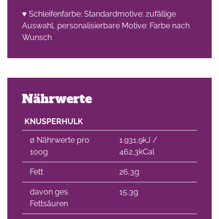
♥ Schleifenfarbe: Standardmotive: zufällige
che
Auswahl, personalisierbare Motive: Farbe nach
Wunsch
Nährwerte
KNUSPERHULK
∅ Nährwerte pro
1.931,9kJ /
100g
462,3kCal
Fett
26,3g
davon ges.
15,3g
Fettsäuren