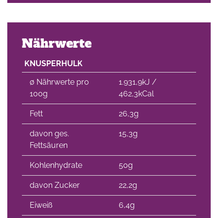
Nährwerte
KNUSPERHULK
∅ Nährwerte pro
1.931,9kJ /
100g
462,3kCal
Fett
26,3g
davon ges.
15,3g
Fettsäuren
Kohlenhydrate
50g
davon Zucker
22,2g
Eiweiß
6,4g