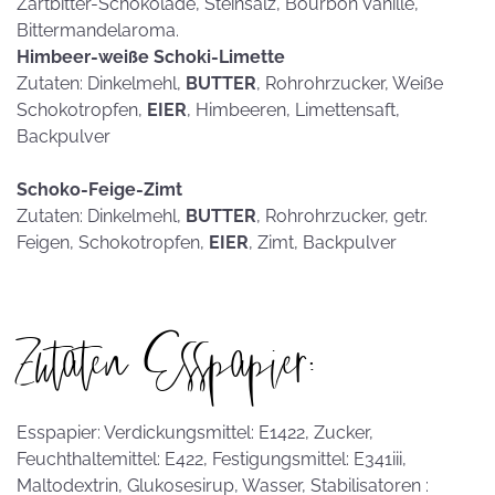
Zartbitter-Schokolade, Steinsalz, Bourbon Vanille,
Bittermandelaroma.
Himbeer-weiße Schoki-Limette
Zutaten: Dinkelmehl,
BUTTER
, Rohrohrzucker, Weiße
Schokotropfen,
EIER
, Himbeeren, Limettensaft,
Backpulver
Schoko-Feige-Zimt
Zutaten: Dinkelmehl,
BUTTER
, Rohrohrzucker, getr.
Feigen, Schokotropfen,
EIER
, Zimt, Backpulver
Zutaten Esspapier:
Esspapier: Verdickungsmittel: E1422, Zucker,
Feuchthaltemittel: E422, Festigungsmittel: E341iii,
Maltodextrin, Glukosesirup, Wasser, Stabilisatoren :