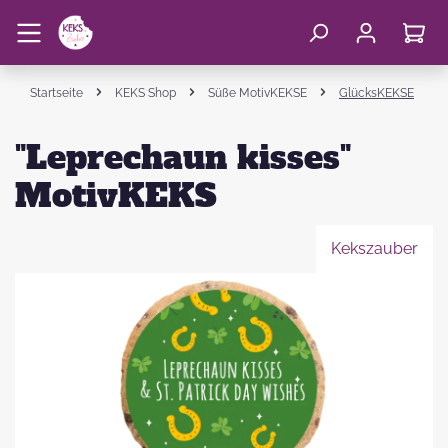
Startseite
KEKS Shop
Süße MotivKEKSE
GlücksKEKSE
"Leprechaun kisses"
MotivKEKS
Kekszauber