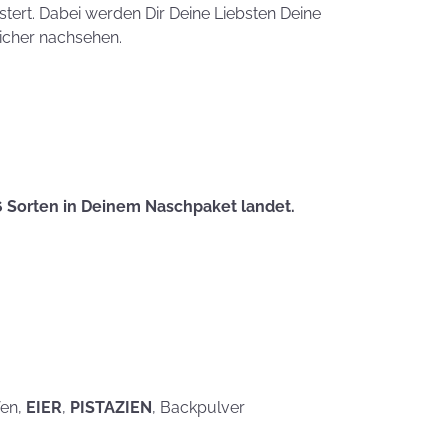
Zauberhafte
tert. Dabei werden Dir Deine Liebsten Deine
LogoKEKSE für
sicher nachsehen.
Dein
Unternehmen
KEKSIdeen für den
Kindergeburtstag
Sommerlic
6 Sorten in Deinem Naschpaket landet.
Dessertidee
inspiriert v
unserer
Himmlisch
Tastrophe? - Notfalltipps
KEKSerella
KEKSE
Manchmal
muss man sich
fen,
EIER
,
PISTAZIEN
, Backpulver
den Muttertag