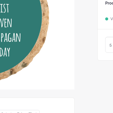
Pro
Sind Plätzchen
KEKSE?
Ve
Kunterbunte LogoKEKSE:
Leckere Werbegeschenke 
Weihnachten
KEKSTeig 
Löffeln: Zw
Varianten
struggle is real: Unsere
e nach nachhaltigen
ackungsoptionen