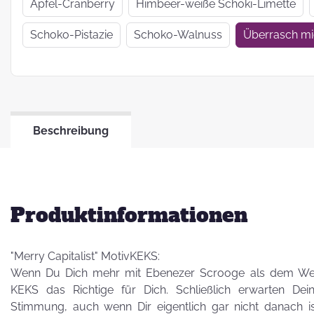
Wir haben uns
Apfel-Cranberry
Himbeer-weiße Schoki-Limette
verkrümelt...
Schoko-Pistazie
Schoko-Walnuss
Überrasch m
Ein Jahr Zwei-
Frau-Betrieb
Beschreibung
Jahresrückblick
2021
Produktinformationen
"Merry Capitalist" MotivKEKS:
Wenn Du Dich mehr mit Ebenezer Scrooge als dem Weihna
KEKS das Richtige für Dich. Schließlich erwarten Dei
Stimmung, auch wenn Dir eigentlich gar nicht danach i