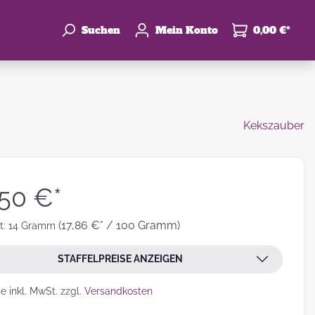
Suchen
Mein Konto
0,00 €*
Kekszauber
enke
hzeit
,50 €*
(17,86 €* / 100 Gramm)
t:
14 Gramm
STAFFELPREISE ANZEIGEN
leben
se inkl. MwSt. zzgl.
Versandkosten