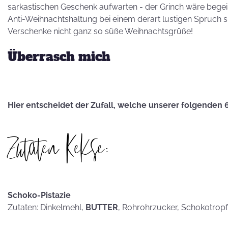
Besuch von
sarkastischen Geschenk aufwarten - der Grinch wäre begeis
Petra Homeier
Anti-Weihnachtshaltung bei einem derart lustigen Spruch 
Verschenke nicht ganz so süße Weihnachtsgrüße!
Überrasch mich
Kuriose
Hier entscheidet der Zufall, welche unserer folgenden 
KEKSRekorde
Zutaten Kekse:
KEKS
für 
Vatertag,
Schoko-Pistazie
Vatertag, für die
Zutaten: Dinkelmehl,
BUTTER
, Rohrohrzucker, Schokotrop
Leber wird's