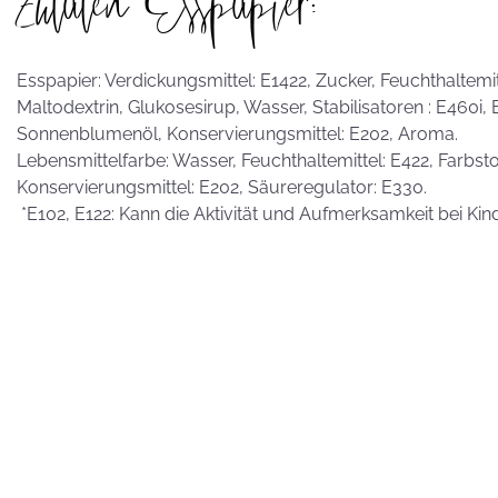
Zutaten Esspapier:
Esspapier: Verdickungsmittel: E1422, Zucker, Feuchthaltemitte
Maltodextrin, Glukosesirup, Wasser, Stabilisatoren : E460i,
Sonnenblumenöl, Konservierungsmittel: E202, Aroma.
Lebensmittelfarbe: Wasser, Feuchthaltemittel: E422, Farbstof
Konservierungsmittel: E202, Säureregulator: E330.
*E102, E122: Kann die Aktivität und Aufmerksamkeit bei Kin