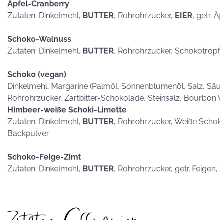
hammerhart
Apfel-Cranberry
Zutaten: Dinkelmehl,
BUTTER
, Rohrohrzucker,
EIER
, getr. 
Schoko-Walnuss
Zutaten: Dinkelmehl,
BUTTER
, Rohrohrzucker, Schokotrop
KEKSE als
Schoko (vegan)
Postkarten?
Dinkelmehl, Margarine (Palmöl, Sonnenblumenöl, Salz, Säub
Rohrohrzucker, Zartbitter-Schokolade, Steinsalz, Bourbon 
Himbeer-weiße Schoki-Limette
Zutaten: Dinkelmehl,
BUTTER
, Rohrohrzucker, Weiße Scho
Backpulver
Schoko-Feige-Zimt
Zutaten: Dinkelmehl,
BUTTER
, Rohrohrzucker, getr. Feigen