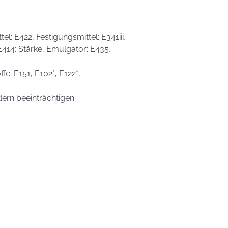
l: E422, Festigungsmittel: E341iii,
 E414; Stärke, Emulgator: E435,
fe: E151, E102*, E122*,
dern beeinträchtigen