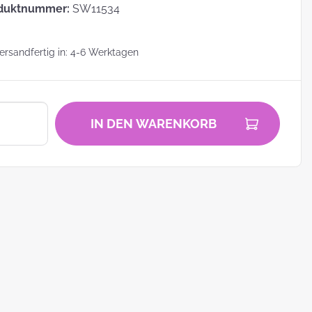
duktnummer:
SW11534
rsandfertig in: 4-6 Werktagen
zu
IN DEN WARENKORB
zum
ei