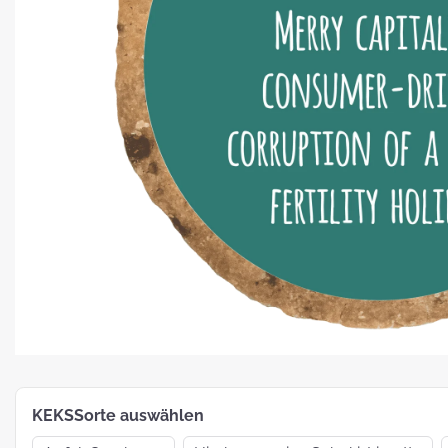
Platz für Plätzchen: 5 Fakten zu
Weihnachtsgebäck
How To:
MotivKEKS-
Designer
The 
Such
Verp
KEKSSorte auswählen