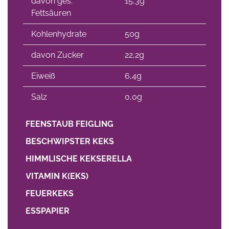
davon ges.
15,3g
Fettsäuren
Kohlenhydrate
50g
davon Zucker
22,2g
Eiweiß
6,4g
Salz
0,0g
FEENSTAUB FEIGLING
BESCHWIPSTER KEKS
HIMMLISCHE KEKSERELLA
VITAMIN K(EKS)
FEUERKEKS
ESSPAPIER