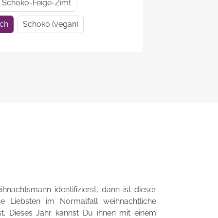
Geschenkideen
Geschenke
Schoko-Feige-Zimt
zur Einschulung
Mutter- un
ich
Schoko (vegan)
Vatertag
Ein Tag auf 4
KEKS-
Pfoten
Blumenstr
zum
Valentinsta
Woher kommt
der Brauch
Plätzchen zu
backen?
Das liebste Plätzchenrezep
chtsmann identifizierst, dann ist dieser
der KEKSFee
ne Liebsten im Normalfall weihnachtliche
st. Dieses Jahr kannst Du ihnen mit einem