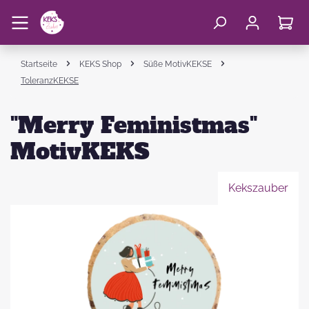
Startseite
KEKS Shop
Süße MotivKEKSE
ToleranzKEKSE
"Merry Feministmas"
MotivKEKS
Kekszauber