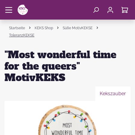
Startseite
KEKS Shop
Süße MotivKEKSE
ToleranzKEKSE
"Most wonderful time
for the queers"
MotivKEKS
Kekszauber