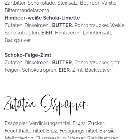
Zartbitter-Schokolade, Steinsalz, Bourbon Vanille,
Bittermandelaroma.
Himbeer-weiße Schoki-Limette
Zutaten: Dinkelmehl,
BUTTER
, Rohrohrzucker, Weiße
Schokotropfen,
EIER
, Himbeeren, Limettensaft,
Backpulver
Schoko-Feige-Zimt
Zutaten: Dinkelmehl,
BUTTER
, Rohrohrzucker, getr.
Feigen, Schokotropfen,
EIER
, Zimt, Backpulver
Zutaten Esspapier:
Esspapier: Verdickungsmittel: E1422, Zucker,
Feuchthaltemittel: E422, Festigungsmittel: E341iii,
Maltodextrin, Glukosesirup, Wasser, Stabilisatoren :