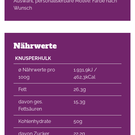
Auswahl, personalisierbare Motive: Farbe nach
Wunsch
Nährwerte
KNUSPERHULK
∅ Nährwerte pro
1.931,9kJ /
100g
462,3kCal
Fett
26,3g
davon ges.
15,3g
Fettsäuren
Kohlenhydrate
50g
davon Zucker
22,2g