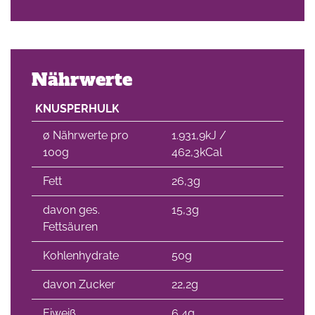
Nährwerte
KNUSPERHULK
∅ Nährwerte pro
1.931,9kJ /
100g
462,3kCal
Fett
26,3g
davon ges.
15,3g
Fettsäuren
Kohlenhydrate
50g
davon Zucker
22,2g
Eiweiß
6,4g