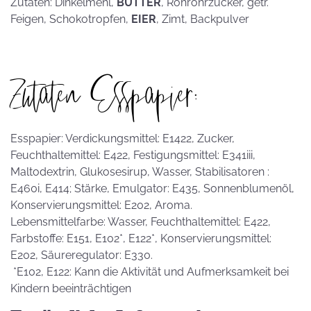
Zutaten: Dinkelmehl,
BUTTER
, Rohrohrzucker, getr.
Feigen, Schokotropfen,
EIER
, Zimt, Backpulver
Zutaten Esspapier:
Esspapier: Verdickungsmittel: E1422, Zucker,
Feuchthaltemittel: E422, Festigungsmittel: E341iii,
Maltodextrin, Glukosesirup, Wasser, Stabilisatoren :
E460i, E414; Stärke, Emulgator: E435, Sonnenblumenöl,
Konservierungsmittel: E202, Aroma.
Lebensmittelfarbe: Wasser, Feuchthaltemittel: E422,
Farbstoffe: E151, E102*, E122*, Konservierungsmittel:
E202, Säureregulator: E330.
*E102, E122: Kann die Aktivität und Aufmerksamkeit bei
Kindern beeinträchtigen