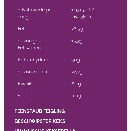
∅ Nährwerte pro
1.931,9kJ /
100g
462,3kCal
Fett
26,3g
davon ges.
15,3g
Fettsäuren
Kohlenhydrate
50g
davon Zucker
22,2g
Eiweiß
6,4g
Salz
0,0g
FEENSTAUB FEIGLING
BESCHWIPSTER KEKS