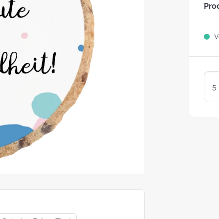
Pro
Sind Plätzchen
KEKSE?
Ve
Kunterbunte LogoKEKSE:
Leckere Werbegeschenke 
Weihnachten
KEKSTeig 
Löffeln: Zw
Varianten
struggle is real: Unsere
e nach nachhaltigen
ackungsoptionen