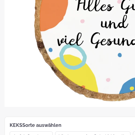
Platz für Plätzchen: 5 Fakten zu
Weihnachtsgebäck
How To:
MotivKEKS-
Designer
The 
Such
Verp
KEKSSorte auswählen