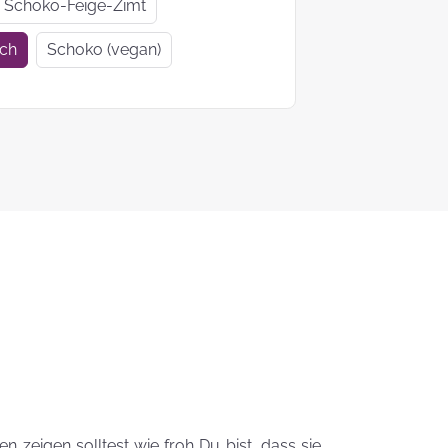
Geschenkideen
Geschenke
Schoko-Feige-Zimt
zur Einschulung
Mutter- un
ich
Schoko (vegan)
Vatertag
Ein Tag auf 4
KEKS-
Pfoten
Blumenstr
zum
Valentinsta
Woher kommt
der Brauch
Plätzchen zu
backen?
Das liebste Plätzchenrezep
der KEKSFee
 zeigen solltest wie froh Du bist, dass sie