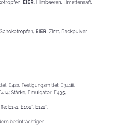
kotropfen,
EIER
, Himbeeren, Limettensaft,
, Schokotropfen,
EIER
, Zimt, Backpulver
l: E422, Festigungsmittel: E341iii,
 E414; Stärke, Emulgator: E435,
fe: E151, E102*, E122*,
dern beeinträchtigen