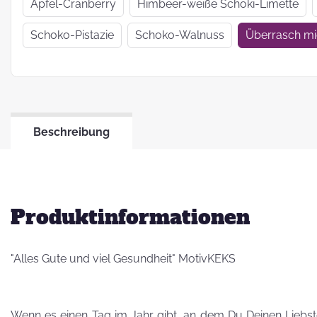
Wir haben uns
Apfel-Cranberry
Himbeer-weiße Schoki-Limette
verkrümelt...
Schoko-Pistazie
Schoko-Walnuss
Überrasch m
Ein Jahr Zwei-
Frau-Betrieb
Beschreibung
Jahresrückblick
2021
Produktinformationen
"Alles Gute und viel Gesundheit" MotivKEKS
Wenn es einen Tag im Jahr gibt, an dem Du Deinen Liebsten