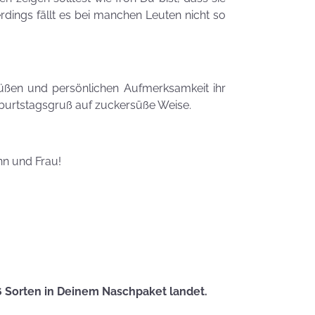
Zauberhafte
erdings fällt es bei manchen Leuten nicht so
LogoKEKSE für
Dein
Unternehmen
KEKSIdeen für den
üßen und persönlichen Aufmerksamkeit ihr
Kindergeburtstag
burtstagsgruß auf zuckersüße Weise.
Sommerlic
Dessertidee
nn und Frau!
inspiriert v
unserer
Himmlisch
Tastrophe? - Notfalltipps
KEKSerella
KEKSE
Manchmal
muss man sich
6 Sorten in Deinem Naschpaket landet.
den Muttertag