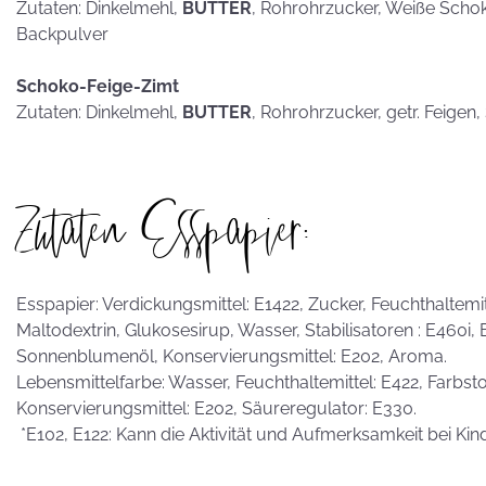
Zutaten: Dinkelmehl,
BUTTER
, Rohrohrzucker, Weiße Scho
Backpulver
Schoko-Feige-Zimt
Zutaten: Dinkelmehl,
BUTTER
, Rohrohrzucker, getr. Feigen
Zutaten Esspapier:
Esspapier: Verdickungsmittel: E1422, Zucker, Feuchthaltemitte
Maltodextrin, Glukosesirup, Wasser, Stabilisatoren : E460i,
Sonnenblumenöl, Konservierungsmittel: E202, Aroma.
Lebensmittelfarbe: Wasser, Feuchthaltemittel: E422, Farbstof
Konservierungsmittel: E202, Säureregulator: E330.
*E102, E122: Kann die Aktivität und Aufmerksamkeit bei Kin