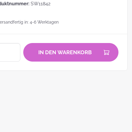
duktnummer:
SW11842
rsandfertig in: 4-6 Werktagen
zu
IN DEN WARENKORB
zum
ei