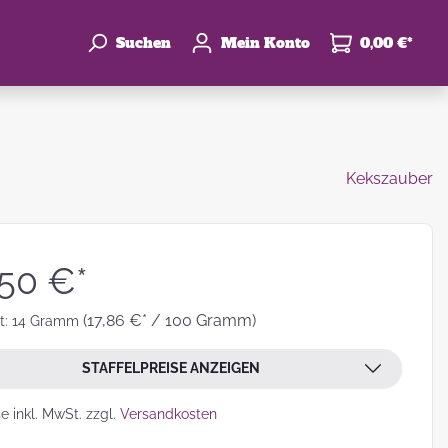
Suchen
Mein Konto
0,00 €*
Kekszauber
enke
hzeit
,50 €*
(17,86 €* / 100 Gramm)
t:
14 Gramm
STAFFELPREISE ANZEIGEN
leben
se inkl. MwSt. zzgl.
Versandkosten