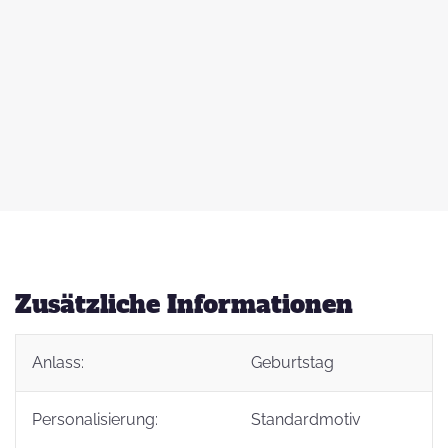
 zu
d
auß
g
Zusätzliche Informationen
Anlass:
Geburtstag
t
Personalisierung:
Standardmotiv