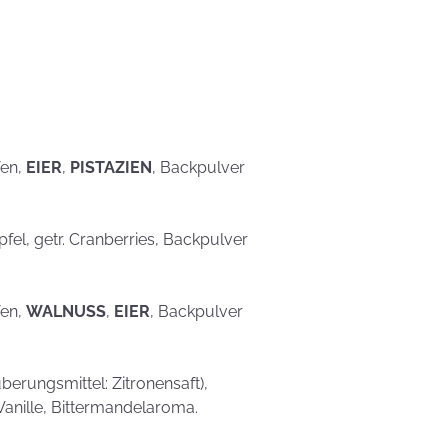
eben schön
saufen
Mehr als nur ein
Gaumenschmaus - Österli
Dekoideen mit Keksen
fen,
EIER
,
PISTAZIEN
, Backpulver
Äpfel, getr. Cranberries, Backpulver
fen,
WALNUSS
,
EIER
, Backpulver
erungsmittel: Zitronensaft),
Vanille, Bittermandelaroma.