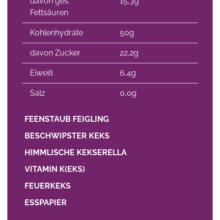
davon ges.
15,3g
Fettsäuren
Kohlenhydrate
50g
davon Zucker
22,2g
Eiweiß
6,4g
Salz
0,0g
FEENSTAUB FEIGLING
BESCHWIPSTER KEKS
HIMMLISCHE KEKSERELLA
VITAMIN K(EKS)
FEUERKEKS
ESSPAPIER