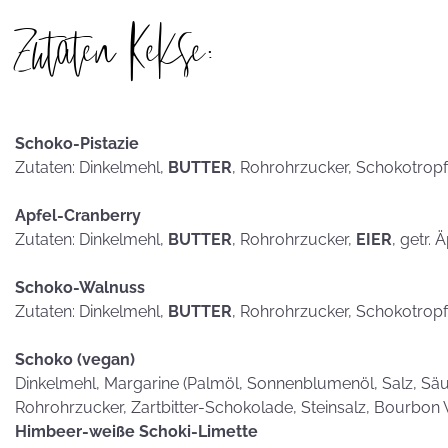
hammerhart
Zutaten Kekse:
KEKSE als
Schoko-Pistazie
Postkarten?
Zutaten: Dinkelmehl,
BUTTER
, Rohrohrzucker, Schokotrop
Apfel-Cranberry
Zutaten: Dinkelmehl,
BUTTER
, Rohrohrzucker,
EIER
, getr. 
Schoko-Walnuss
Zutaten: Dinkelmehl,
BUTTER
, Rohrohrzucker, Schokotrop
Schoko (vegan)
Dinkelmehl, Margarine (Palmöl, Sonnenblumenöl, Salz, Säub
Rohrohrzucker, Zartbitter-Schokolade, Steinsalz, Bourbon 
Himbeer-weiße Schoki-Limette