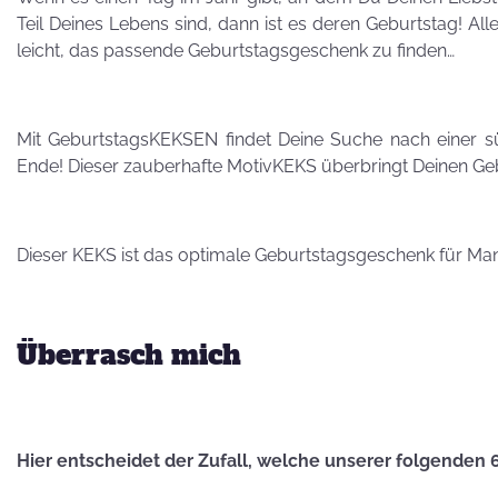
Besuch von
Teil Deines Lebens sind, dann ist es deren Geburtstag! All
Petra Homeier
leicht, das passende Geburtstagsgeschenk zu finden…
Mit GeburtstagsKEKSEN findet Deine Suche nach einer s
Ende! Dieser zauberhafte MotivKEKS überbringt Deinen Ge
Kuriose
KEKSRekorde
Dieser KEKS ist das optimale Geburtstagsgeschenk für Ma
KEKS
Überrasch mich
für 
Vatertag,
Vatertag, für die
Hier entscheidet der Zufall, welche unserer folgenden 
Leber wird's