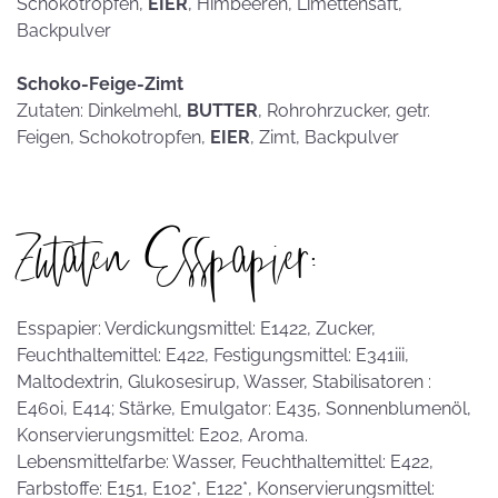
Schokotropfen,
EIER
, Himbeeren, Limettensaft,
Backpulver
Schoko-Feige-Zimt
Zutaten: Dinkelmehl,
BUTTER
, Rohrohrzucker, getr.
Feigen, Schokotropfen,
EIER
, Zimt, Backpulver
Zutaten Esspapier:
Esspapier: Verdickungsmittel: E1422, Zucker,
Feuchthaltemittel: E422, Festigungsmittel: E341iii,
Maltodextrin, Glukosesirup, Wasser, Stabilisatoren :
E460i, E414; Stärke, Emulgator: E435, Sonnenblumenöl,
Konservierungsmittel: E202, Aroma.
Lebensmittelfarbe: Wasser, Feuchthaltemittel: E422,
Farbstoffe: E151, E102*, E122*, Konservierungsmittel: