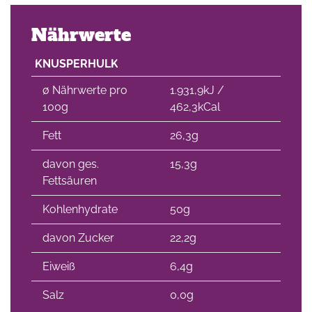
Nährwerte
KNUSPERHULK
∅ Nährwerte pro
1.931,9kJ /
100g
462,3kCal
Fett
26,3g
davon ges.
15,3g
Fettsäuren
Kohlenhydrate
50g
davon Zucker
22,2g
Eiweiß
6,4g
Salz
0,0g