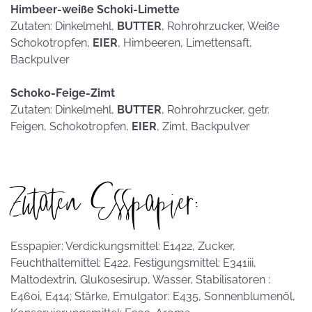
Himbeer-weiße Schoki-Limette
Zutaten: Dinkelmehl,
BUTTER
, Rohrohrzucker, Weiße
Schokotropfen,
EIER
, Himbeeren, Limettensaft,
Backpulver
Schoko-Feige-Zimt
Zutaten: Dinkelmehl,
BUTTER
, Rohrohrzucker, getr.
Feigen, Schokotropfen,
EIER
, Zimt, Backpulver
Zutaten Esspapier:
Esspapier: Verdickungsmittel: E1422, Zucker,
Feuchthaltemittel: E422, Festigungsmittel: E341iii,
Maltodextrin, Glukosesirup, Wasser, Stabilisatoren :
E460i, E414; Stärke, Emulgator: E435, Sonnenblumenöl,