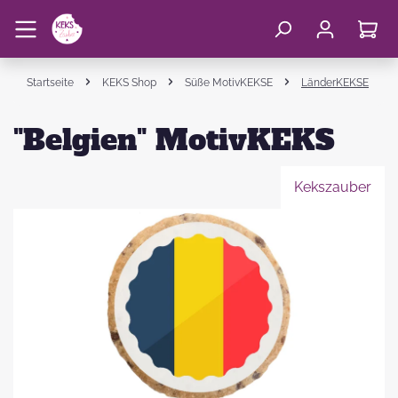
Startseite
KEKS Shop
Süße MotivKEKSE
LänderKEKSE
"Belgien" MotivKEKS
Kekszauber