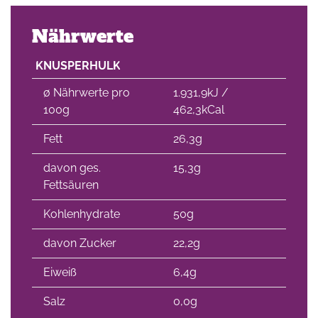
Nährwerte
KNUSPERHULK
∅ Nährwerte pro
1.931,9kJ /
100g
462,3kCal
Fett
26,3g
davon ges.
15,3g
Fettsäuren
Kohlenhydrate
50g
davon Zucker
22,2g
Eiweiß
6,4g
Salz
0,0g