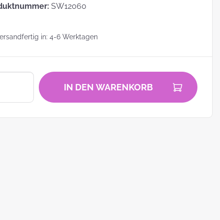
duktnummer:
SW12060
rsandfertig in: 4-6 Werktagen
zu
IN DEN WARENKORB
zum
ei