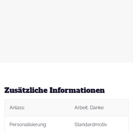
 zu
d
auß
g
Zusätzliche Informationen
Anlass:
Arbeit
, Danke
t
Personalisierung:
Standardmotiv