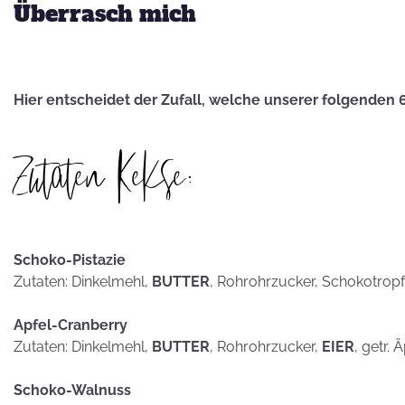
hammerhart
Überrasch mich
Hier entscheidet der Zufall, welche unserer folgenden 
KEKSE als
Zutaten Kekse:
Postkarten?
Schoko-Pistazie
Zutaten: Dinkelmehl,
BUTTER
, Rohrohrzucker, Schokotrop
Apfel-Cranberry
Zutaten: Dinkelmehl,
BUTTER
, Rohrohrzucker,
EIER
, getr. 
Schoko-Walnuss