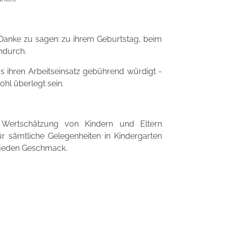
Zauberhafte
LogoKEKSE für
Dein
Unternehmen
Danke zu sagen: zu ihrem Geburtstag, beim
endurch.
KEKSIdeen für den
Kindergeburtstag
as ihren Arbeitseinsatz gebührend würdigt -
hl überlegt sein.
Sommerlic
Dessertidee
inspiriert v
 Wertschätzung von Kindern und Eltern
unserer
ür sämtliche Gelegenheiten in Kindergarten
Himmlisch
Tastrophe? - Notfalltipps
em jeden Geschmack.
KEKSerella
KEKSE
Manchmal
muss man sich
den Muttertag