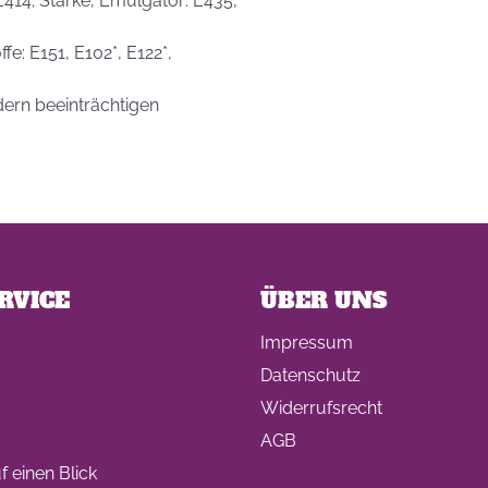
 E414; Stärke, Emulgator: E435,
fe: E151, E102*, E122*,
dern beeinträchtigen
RVICE
ÜBER UNS
Impressum
Datenschutz
Widerrufsrecht
AGB
 einen Blick