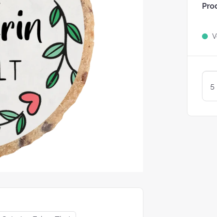
Pro
Sind Plätzchen
KEKSE?
Ve
Kunterbunte LogoKEKSE:
Leckere Werbegeschenke 
Weihnachten
KEKSTeig 
Löffeln: Zw
Varianten
struggle is real: Unsere
e nach nachhaltigen
ackungsoptionen