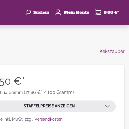
Suchen
Mein Konto
0,00 €*
Kekszauber
enke
hzeit
,50 €*
(17,86 €* / 100 Gramm)
t:
14 Gramm
STAFFELPREISE ANZEIGEN
leben
se inkl. MwSt. zzgl.
Versandkosten