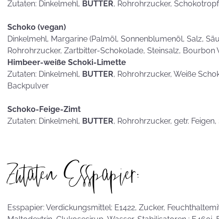
Zutaten: Dinkelmehl,
BUTTER
, Rohrohrzucker, Schokotrop
Schoko (vegan)
Dinkelmehl, Margarine (Palmöl, Sonnenblumenöl, Salz, Säub
Rohrohrzucker, Zartbitter-Schokolade, Steinsalz, Bourbon 
Himbeer-weiße Schoki-Limette
Zutaten: Dinkelmehl,
BUTTER
, Rohrohrzucker, Weiße Scho
Backpulver
Schoko-Feige-Zimt
Zutaten: Dinkelmehl,
BUTTER
, Rohrohrzucker, getr. Feigen
Zutaten Esspapier:
Esspapier: Verdickungsmittel: E1422, Zucker, Feuchthaltemitte