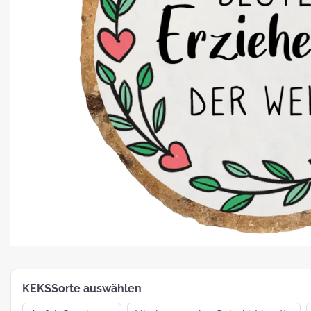
Platz für Plätzchen: 5 Fakten zu
Weihnachtsgebäck
How To:
MotivKEKS-
Designer
The 
Such
Verp
KEKSSorte auswählen