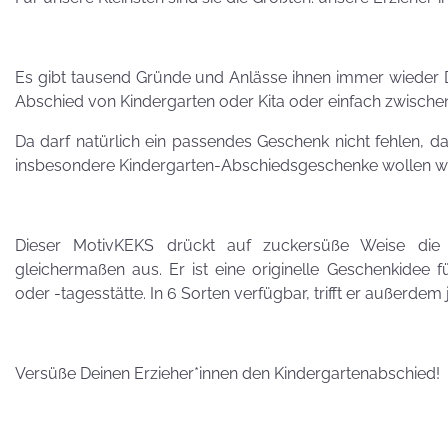
Besuch von
Petra Homeier
Es gibt tausend Gründe und Anlässe ihnen immer wieder 
Abschied von Kindergarten oder Kita oder einfach zwisch
Da darf natürlich ein passendes Geschenk nicht fehlen, d
insbesondere Kindergarten-Abschiedsgeschenke wollen wo
Kuriose
KEKSRekorde
Dieser MotivKEKS drückt auf zuckersüße Weise die
gleichermaßen aus. Er ist eine originelle Geschenkidee f
KEKS
oder -tagesstätte. In 6 Sorten verfügbar, trifft er außerd
für 
Versüße Deinen Erzieher*innen den Kindergartenabschied!
Vatertag,
Vatertag, für die
Leber wird's