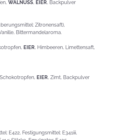
fen,
WALNUSS
,
EIER
, Backpulver
erungsmittel: Zitronensaft),
Vanille, Bittermandelaroma.
kotropfen,
EIER
, Himbeeren, Limettensaft,
, Schokotropfen,
EIER
, Zimt, Backpulver
l: E422, Festigungsmittel: E341iii,