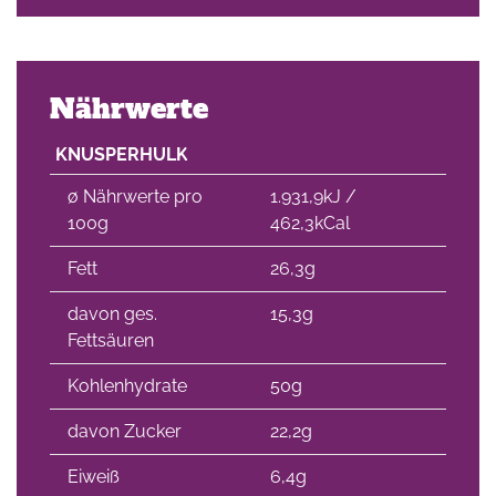
Nährwerte
KNUSPERHULK
∅ Nährwerte pro
1.931,9kJ /
100g
462,3kCal
Fett
26,3g
davon ges.
15,3g
Fettsäuren
Kohlenhydrate
50g
davon Zucker
22,2g
Eiweiß
6,4g