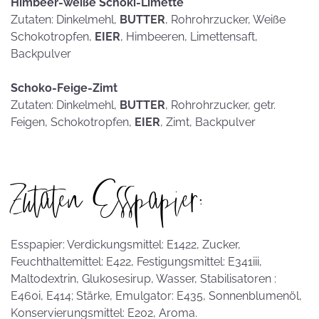
Himbeer-weiße Schoki-Limette
Zutaten: Dinkelmehl,
BUTTER
, Rohrohrzucker, Weiße
Schokotropfen,
EIER
, Himbeeren, Limettensaft,
Backpulver
Schoko-Feige-Zimt
Zutaten: Dinkelmehl,
BUTTER
, Rohrohrzucker, getr.
Feigen, Schokotropfen,
EIER
, Zimt, Backpulver
Zutaten Esspapier:
Esspapier: Verdickungsmittel: E1422, Zucker,
Feuchthaltemittel: E422, Festigungsmittel: E341iii,
Maltodextrin, Glukosesirup, Wasser, Stabilisatoren :
E460i, E414; Stärke, Emulgator: E435, Sonnenblumenöl,
Konservierungsmittel: E202, Aroma.