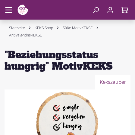
Startseite
KEKS Shop
Süße MotivKEKSE
AntivalentinsKEKSE
"Beziehungsstatus
hungrig" MotivKEKS
Kekszauber