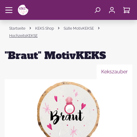
Startseite
KEKS Shop
Süße MotivKEKSE
HochzeitsKEKSE
"Braut" MotivKEKS
Kekszauber