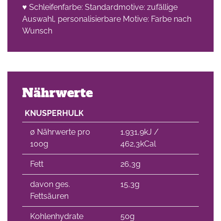
♥ Schleifenfarbe: Standardmotive: zufällige
Auswahl, personalisierbare Motive: Farbe nach
Wunsch
Nährwerte
KNUSPERHULK
∅ Nährwerte pro
1.931,9kJ /
100g
462,3kCal
Fett
26,3g
davon ges.
15,3g
Fettsäuren
Kohlenhydrate
50g