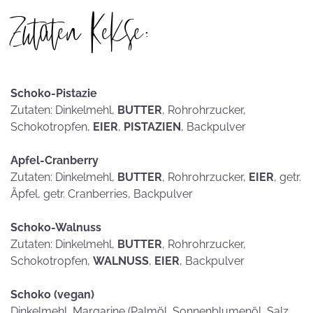
Zutaten Kekse:
Schoko-Pistazie
Zutaten: Dinkelmehl,
BUTTER
, Rohrohrzucker,
Schokotropfen,
EIER
,
PISTAZIEN
, Backpulver
Apfel-Cranberry
Zutaten: Dinkelmehl,
BUTTER
, Rohrohrzucker,
EIER
, getr.
Äpfel, getr. Cranberries, Backpulver
Schoko-Walnuss
Zutaten: Dinkelmehl,
BUTTER
, Rohrohrzucker,
Schokotropfen,
WALNUSS
,
EIER
, Backpulver
Schoko (vegan)
Dinkelmehl, Margarine (Palmöl, Sonnenblumenöl, Salz,