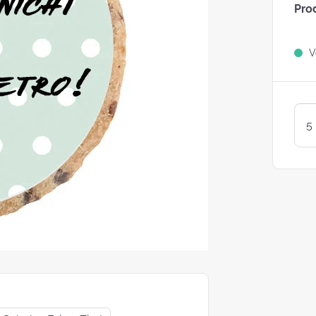
Pro
Sind Plätzchen
KEKSE?
Ve
Kunterbunte LogoKEKSE:
Leckere Werbegeschenke 
Weihnachten
KEKSTeig 
Löffeln: Zw
Varianten
struggle is real: Unsere
e nach nachhaltigen
ackungsoptionen