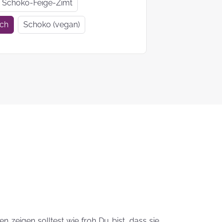
Geschenkideen
Geschenke
Schoko-Feige-Zimt
zur Einschulung
Mutter- un
ich
Schoko (vegan)
Vatertag
Ein Tag auf 4
KEKS-
Pfoten
Blumenstr
zum
Valentinsta
Woher kommt
der Brauch
Plätzchen zu
backen?
Das liebste Plätzchenrezep
der KEKSFee
 zeigen solltest wie froh Du bist, dass sie