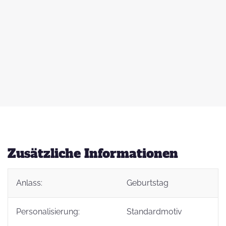
 zu
d
auß
g
Zusätzliche Informationen
Anlass:
Geburtstag
t
Personalisierung:
Standardmotiv