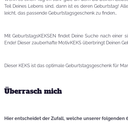
Besuch von
Teil Deines Lebens sind, dann ist es deren Geburtstag! All
Petra Homeier
leicht, das passende Geburtstagsgeschenk zu finden…
Mit GeburtstagsKEKSEN findet Deine Suche nach einer s
Ende! Dieser zauberhafte MotivKEKS überbringt Deinen Ge
Kuriose
KEKSRekorde
Dieser KEKS ist das optimale Geburtstagsgeschenk für Ma
KEKS
Überrasch mich
für 
Vatertag,
Vatertag, für die
Hier entscheidet der Zufall, welche unserer folgenden 
Leber wird's