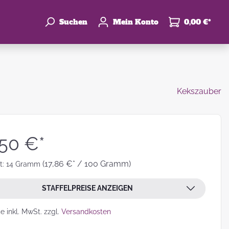
Suchen
Mein Konto
0,00 €*
Kekszauber
enke
hzeit
,50 €*
(17,86 €* / 100 Gramm)
t:
14 Gramm
STAFFELPREISE ANZEIGEN
leben
se inkl. MwSt. zzgl.
Versandkosten