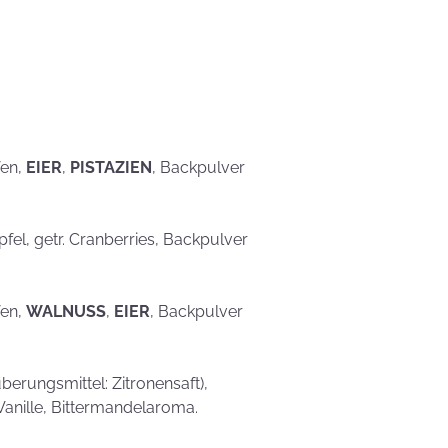
eben schön
saufen
Mehr als nur ein
Gaumenschmaus - Österli
Dekoideen mit Keksen
fen,
EIER
,
PISTAZIEN
, Backpulver
Äpfel, getr. Cranberries, Backpulver
fen,
WALNUSS
,
EIER
, Backpulver
erungsmittel: Zitronensaft),
Vanille, Bittermandelaroma.