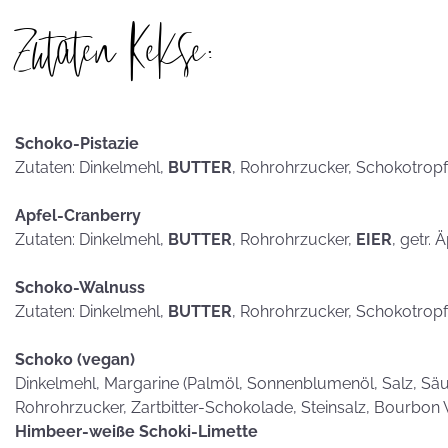
hammerhart
Zutaten Kekse:
KEKSE als
Schoko-Pistazie
Postkarten?
Zutaten: Dinkelmehl,
BUTTER
, Rohrohrzucker, Schokotrop
Apfel-Cranberry
Zutaten: Dinkelmehl,
BUTTER
, Rohrohrzucker,
EIER
, getr. 
Schoko-Walnuss
Zutaten: Dinkelmehl,
BUTTER
, Rohrohrzucker, Schokotrop
Schoko (vegan)
Dinkelmehl, Margarine (Palmöl, Sonnenblumenöl, Salz, Säub
Rohrohrzucker, Zartbitter-Schokolade, Steinsalz, Bourbon 
Himbeer-weiße Schoki-Limette