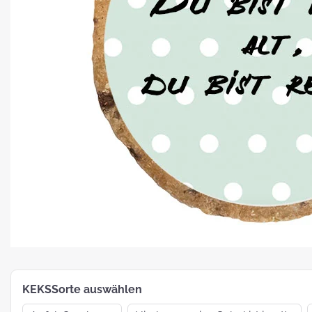
Platz für Plätzchen: 5 Fakten zu
Weihnachtsgebäck
How To:
MotivKEKS-
Designer
The 
Such
Verp
KEKSSorte auswählen