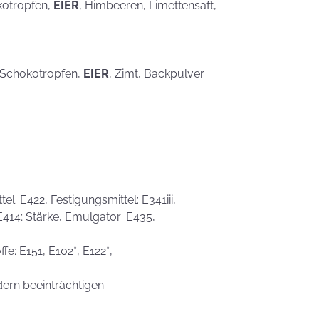
kotropfen,
EIER
, Himbeeren, Limettensaft,
, Schokotropfen,
EIER
, Zimt, Backpulver
l: E422, Festigungsmittel: E341iii,
 E414; Stärke, Emulgator: E435,
fe: E151, E102*, E122*,
dern beeinträchtigen