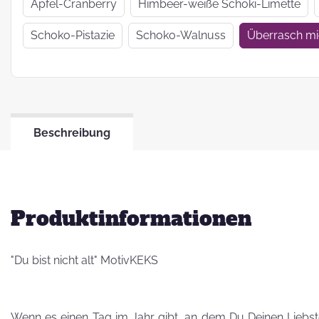
Wir haben uns
Apfel-Cranberry
Himbeer-weiße Schoki-Limette
verkrümelt...
Schoko-Pistazie
Schoko-Walnuss
Überrasch m
Ein Jahr Zwei-
Frau-Betrieb
Beschreibung
Jahresrückblick
2021
Produktinformationen
"Du bist nicht alt" MotivKEKS
Wenn es einen Tag im Jahr gibt, an dem Du Deinen Liebsten