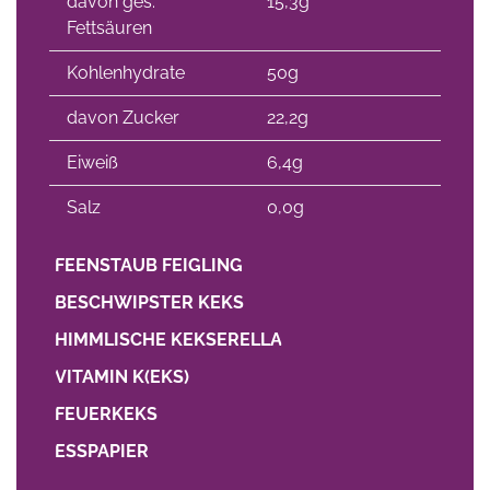
davon ges.
15,3g
Fettsäuren
Kohlenhydrate
50g
davon Zucker
22,2g
Eiweiß
6,4g
Salz
0,0g
FEENSTAUB FEIGLING
BESCHWIPSTER KEKS
HIMMLISCHE KEKSERELLA
VITAMIN K(EKS)
FEUERKEKS
ESSPAPIER