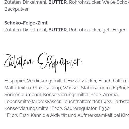
Zutaten: Dinkelmehl,
BUTTER
, Rohrohrzucker, Weiße Scho
Backpulver
Schoko-Feige-Zimt
Zutaten: Dinkelmehl,
BUTTER
, Rohrohrzucker, getr. Feigen
Zutaten Esspapier:
Esspapier: Verdickungsmittel: E1422, Zucker, Feuchthaltemitte
Maltodextrin, Glukosesirup, Wasser, Stabilisatoren : E460i,
Sonnenblumenöl, Konservierungsmittel: E202, Aroma.
Lebensmittelfarbe: Wasser, Feuchthaltemittel: E422, Farbstof
Konservierungsmittel: E202, Säureregulator: E330.
*E102, E122: Kann die Aktivität und Aufmerksamkeit bei Kin