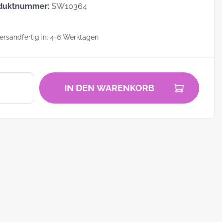
duktnummer:
SW10364
rsandfertig in: 4-6 Werktagen
zu
IN DEN WARENKORB
zum
ei