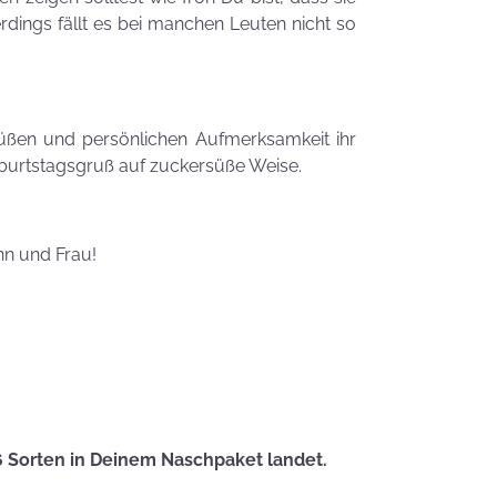
Zauberhafte
erdings fällt es bei manchen Leuten nicht so
LogoKEKSE für
Dein
Unternehmen
KEKSIdeen für den
üßen und persönlichen Aufmerksamkeit ihr
Kindergeburtstag
burtstagsgruß auf zuckersüße Weise.
Sommerlic
Dessertidee
nn und Frau!
inspiriert v
unserer
Himmlisch
Tastrophe? - Notfalltipps
KEKSerella
KEKSE
Manchmal
muss man sich
6 Sorten in Deinem Naschpaket landet.
den Muttertag