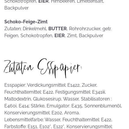
Schokotropfen,
EIER
, Himbeeren, Limettensaft,
Backpulver
Schoko-Feige-Zimt
Zutaten: Dinkelmehl,
BUTTER
, Rohrohrzucker, getr.
Feigen, Schokotropfen,
EIER
, Zimt, Backpulver
Zutaten Esspapier:
Esspapier: Verdickungsmittel: E1422, Zucker,
Feuchthaltemittel: E422, Festigungsmittel: E341iii,
Maltodextrin, Glukosesirup, Wasser, Stabilisatoren :
E460i, E414; Stärke, Emulgator: E435, Sonnenblumenöl,
Konservierungsmittel: E202, Aroma.
Lebensmittelfarbe: Wasser, Feuchthaltemittel: E422,
Farbstoffe: E151, E102*, E122*, Konservierungsmittel: