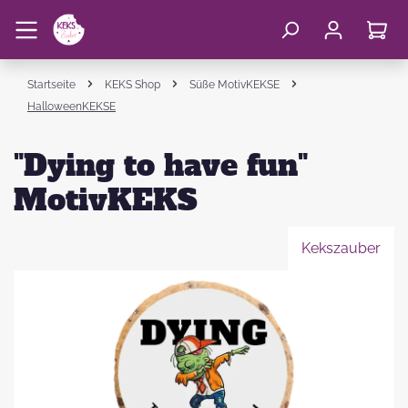
Startseite
KEKS Shop
Süße MotivKEKSE
HalloweenKEKSE
"Dying to have fun"
MotivKEKS
Kekszauber