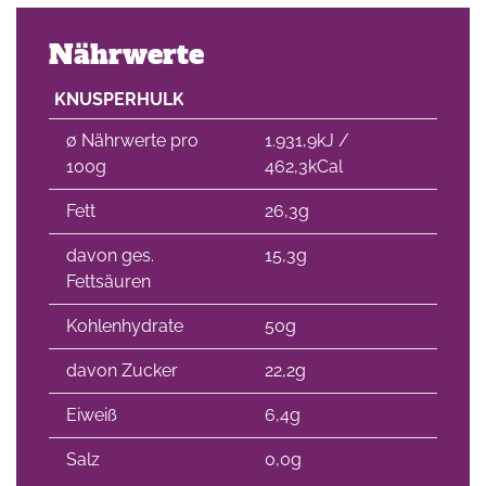
Nährwerte
KNUSPERHULK
∅ Nährwerte pro
1.931,9kJ /
100g
462,3kCal
Fett
26,3g
davon ges.
15,3g
Fettsäuren
Kohlenhydrate
50g
davon Zucker
22,2g
Eiweiß
6,4g
Salz
0,0g