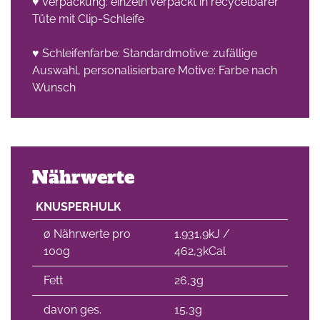
♥ Verpackung: einzeln verpackt in recycelbarer
Tüte mit Clip-Schleife
♥ Schleifenfarbe: Standardmotive: zufällige
Auswahl, personalisierbare Motive: Farbe nach
Wunsch
Nährwerte
KNUSPERHULK
∅ Nährwerte pro
1.931,9kJ /
100g
462,3kCal
Fett
26,3g
davon ges.
15,3g