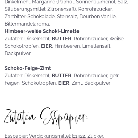
Dinkelmehl, Margarine (Palmöl, Sonnenblumenöl, Salz,
Säuberungsmittel: Zitronensaft), Rohrohrzucker,
Zartbitter-Schokolade, Steinsalz, Bourbon Vanille,
Bittermandelaroma.
Himbeer-weiße Schoki-Limette
Zutaten: Dinkelmehl,
BUTTER
, Rohrohrzucker, Weiße
Schokotropfen,
EIER
, Himbeeren, Limettensaft,
Backpulver
Schoko-Feige-Zimt
Zutaten: Dinkelmehl,
BUTTER
, Rohrohrzucker, getr.
Feigen, Schokotropfen,
EIER
, Zimt, Backpulver
Zutaten Esspapier:
Esspapier: Verdickungsmittel: E1422, Zucker,