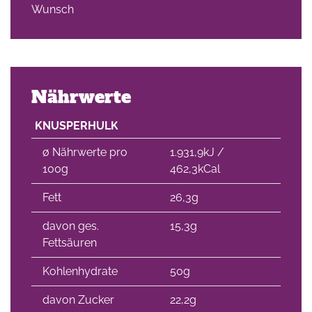
Wunsch
Nährwerte
KNUSPERHULK
∅ Nährwerte pro
1.931,9kJ /
100g
462,3kCal
Fett
26,3g
davon ges.
15,3g
Fettsäuren
Kohlenhydrate
50g
davon Zucker
22,2g