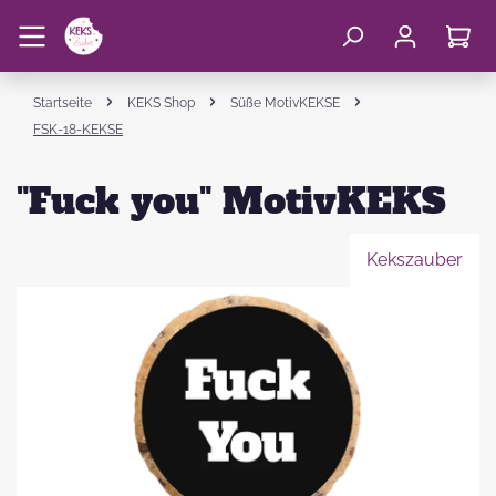
Startseite
KEKS Shop
Süße MotivKEKSE
FSK-18-KEKSE
"Fuck you" MotivKEKS
Kekszauber