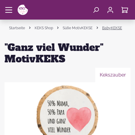
Startseite
KEKS Shop
Süße MotivKEKSE
BabyKEKSE
"Ganz viel Wunder"
MotivKEKS
Kekszauber