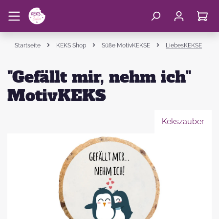
Startseite
KEKS Shop
Süße MotivKEKSE
LiebesKEKSE
"Gefällt mir, nehm ich"
MotivKEKS
Kekszauber