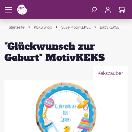
Startseite
KEKS Shop
Süße MotivKEKSE
BabyKEKSE
"Glückwunsch zur
Geburt" MotivKEKS
Kekszauber