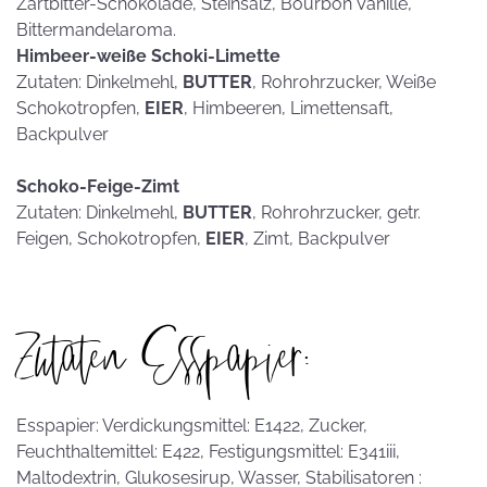
Zartbitter-Schokolade, Steinsalz, Bourbon Vanille,
Bittermandelaroma.
Himbeer-weiße Schoki-Limette
Zutaten: Dinkelmehl,
BUTTER
, Rohrohrzucker, Weiße
Schokotropfen,
EIER
, Himbeeren, Limettensaft,
Backpulver
Schoko-Feige-Zimt
Zutaten: Dinkelmehl,
BUTTER
, Rohrohrzucker, getr.
Feigen, Schokotropfen,
EIER
, Zimt, Backpulver
Zutaten Esspapier:
Esspapier: Verdickungsmittel: E1422, Zucker,
Feuchthaltemittel: E422, Festigungsmittel: E341iii,
Maltodextrin, Glukosesirup, Wasser, Stabilisatoren :