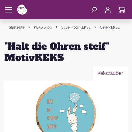
Startseite
KEKS Shop
Süße MotivKEKSE
OsterKEKSE
"Halt die Ohren steif"
MotivKEKS
Kekszauber