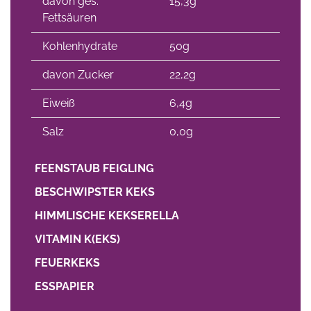
davon ges.
15,3g
Fettsäuren
Kohlenhydrate
50g
davon Zucker
22,2g
Eiweiß
6,4g
Salz
0,0g
FEENSTAUB FEIGLING
BESCHWIPSTER KEKS
HIMMLISCHE KEKSERELLA
VITAMIN K(EKS)
FEUERKEKS
ESSPAPIER