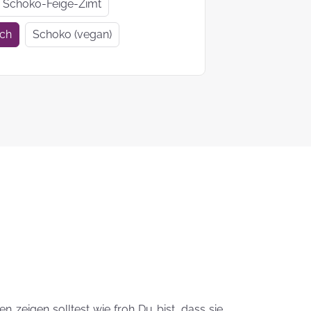
Geschenkideen
Geschenke
Schoko-Feige-Zimt
zur Einschulung
Mutter- un
ich
Schoko (vegan)
Vatertag
Ein Tag auf 4
KEKS-
Pfoten
Blumenstr
zum
Valentinsta
Woher kommt
der Brauch
Plätzchen zu
backen?
Das liebste Plätzchenrezep
der KEKSFee
 zeigen solltest wie froh Du bist, dass sie