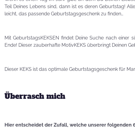
Besuch von
Teil Deines Lebens sind, dann ist es deren Geburtstag! All
Petra Homeier
leicht, das passende Geburtstagsgeschenk zu finden…
Mit GeburtstagsKEKSEN findet Deine Suche nach einer s
Ende! Dieser zauberhafte MotivKEKS überbringt Deinen Ge
Kuriose
KEKSRekorde
Dieser KEKS ist das optimale Geburtstagsgeschenk für Ma
KEKS
Überrasch mich
für 
Vatertag,
Vatertag, für die
Hier entscheidet der Zufall, welche unserer folgenden 
Leber wird's