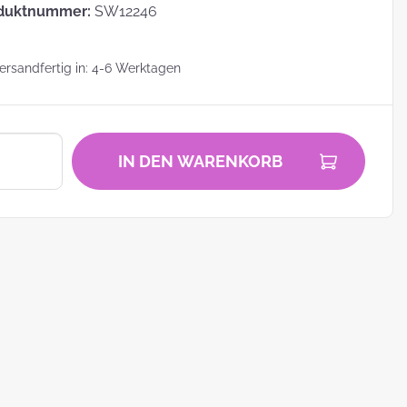
duktnummer:
SW12246
rsandfertig in: 4-6 Werktagen
zu
IN DEN WARENKORB
zum
ei