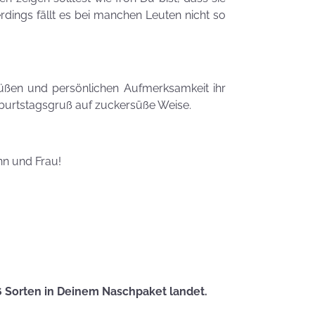
Zauberhafte
erdings fällt es bei manchen Leuten nicht so
LogoKEKSE für
Dein
Unternehmen
KEKSIdeen für den
üßen und persönlichen Aufmerksamkeit ihr
Kindergeburtstag
burtstagsgruß auf zuckersüße Weise.
Sommerlic
Dessertidee
nn und Frau!
inspiriert v
unserer
Himmlisch
Tastrophe? - Notfalltipps
KEKSerella
KEKSE
Manchmal
muss man sich
6 Sorten in Deinem Naschpaket landet.
den Muttertag