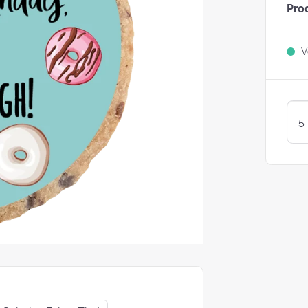
Pro
Sind Plätzchen
KEKSE?
Ve
Kunterbunte LogoKEKSE:
Leckere Werbegeschenke 
Weihnachten
KEKSTeig 
Löffeln: Zw
Varianten
struggle is real: Unsere
e nach nachhaltigen
ackungsoptionen