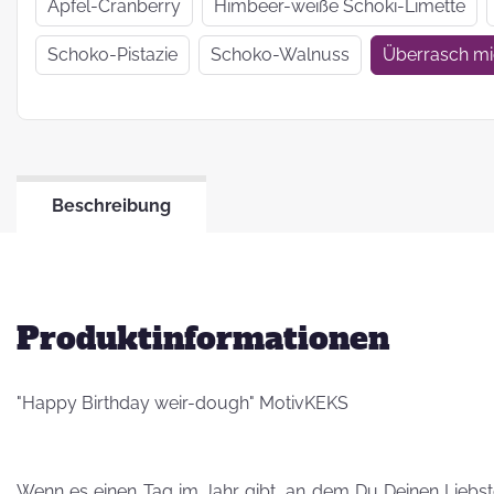
Wir haben uns
Apfel-Cranberry
Himbeer-weiße Schoki-Limette
verkrümelt...
Schoko-Pistazie
Schoko-Walnuss
Überrasch m
Ein Jahr Zwei-
Frau-Betrieb
Beschreibung
Jahresrückblick
2021
Produktinformationen
"Happy Birthday weir-dough" MotivKEKS
Wenn es einen Tag im Jahr gibt, an dem Du Deinen Liebsten