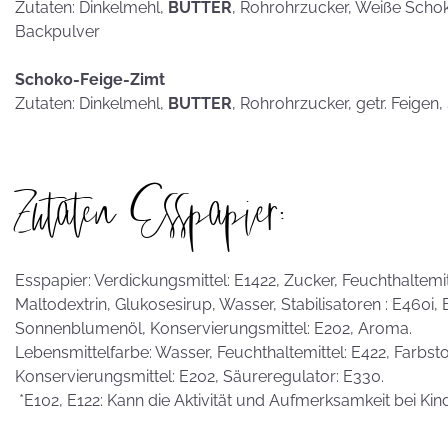
Zutaten: Dinkelmehl,
BUTTER
, Rohrohrzucker, Weiße Scho
Backpulver
Schoko-Feige-Zimt
Zutaten: Dinkelmehl,
BUTTER
, Rohrohrzucker, getr. Feigen
Zutaten Esspapier:
Esspapier: Verdickungsmittel: E1422, Zucker, Feuchthaltemitte
Maltodextrin, Glukosesirup, Wasser, Stabilisatoren : E460i,
Sonnenblumenöl, Konservierungsmittel: E202, Aroma.
Lebensmittelfarbe: Wasser, Feuchthaltemittel: E422, Farbstof
Konservierungsmittel: E202, Säureregulator: E330.
*E102, E122: Kann die Aktivität und Aufmerksamkeit bei Kin