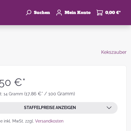
Suchen
Mein Konto
0,00 €*
Kekszauber
enke
hzeit
,50 €*
(17,86 €* / 100 Gramm)
t:
14 Gramm
STAFFELPREISE ANZEIGEN
leben
se inkl. MwSt. zzgl.
Versandkosten