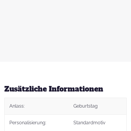
 zu
d
auß
g
Zusätzliche Informationen
Anlass:
Geburtstag
t
Personalisierung:
Standardmotiv