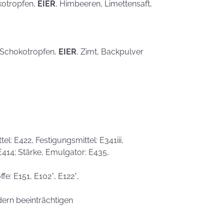
kotropfen,
EIER
, Himbeeren, Limettensaft,
, Schokotropfen,
EIER
, Zimt, Backpulver
l: E422, Festigungsmittel: E341iii,
 E414; Stärke, Emulgator: E435,
fe: E151, E102*, E122*,
dern beeinträchtigen