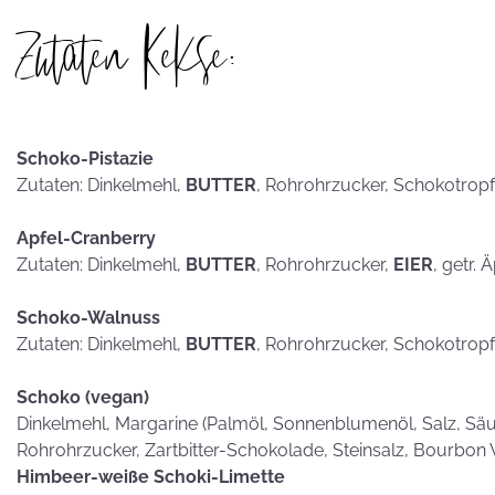
hammerhart
Zutaten Kekse:
KEKSE als
Schoko-Pistazie
Postkarten?
Zutaten: Dinkelmehl,
BUTTER
, Rohrohrzucker, Schokotrop
Apfel-Cranberry
Zutaten: Dinkelmehl,
BUTTER
, Rohrohrzucker,
EIER
, getr. 
Schoko-Walnuss
Zutaten: Dinkelmehl,
BUTTER
, Rohrohrzucker, Schokotrop
Schoko (vegan)
Dinkelmehl, Margarine (Palmöl, Sonnenblumenöl, Salz, Säub
Rohrohrzucker, Zartbitter-Schokolade, Steinsalz, Bourbon 
Himbeer-weiße Schoki-Limette