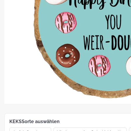
Platz für Plätzchen: 5 Fakten zu
Weihnachtsgebäck
How To:
MotivKEKS-
Designer
The 
Such
Verp
KEKSSorte auswählen