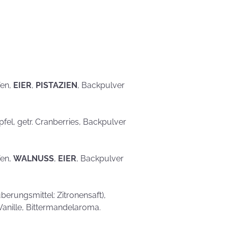
eben schön
saufen
Mehr als nur ein
Gaumenschmaus - Österli
Dekoideen mit Keksen
fen,
EIER
,
PISTAZIEN
, Backpulver
Äpfel, getr. Cranberries, Backpulver
fen,
WALNUSS
,
EIER
, Backpulver
erungsmittel: Zitronensaft),
Vanille, Bittermandelaroma.