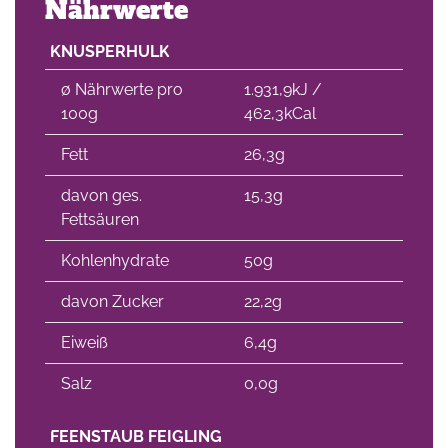
Nährwerte
KNUSPERHULK
∅ Nährwerte pro
1.931,9kJ /
100g
462,3kCal
Fett
26,3g
davon ges.
15,3g
Fettsäuren
Kohlenhydrate
50g
davon Zucker
22,2g
Eiweiß
6,4g
Salz
0,0g
FEENSTAUB FEIGLING