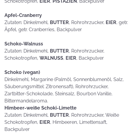
Schokotropfen,
EIER
,
PISTAZIEN
, Backpulver
Apfel-Cranberry
Zutaten: Dinkelmehl,
BUTTER
, Rohrohrzucker,
EIER
, getr.
Äpfel, getr. Cranberries, Backpulver
Schoko-Walnuss
Zutaten: Dinkelmehl,
BUTTER
, Rohrohrzucker,
Schokotropfen,
WALNUSS
,
EIER
, Backpulver
Schoko (vegan)
Dinkelmehl, Margarine (Palmöl, Sonnenblumenöl, Salz,
Säuberungsmittel: Zitronensaft), Rohrohrzucker,
Zartbitter-Schokolade, Steinsalz, Bourbon Vanille,
Bittermandelaroma.
Himbeer-weiße Schoki-Limette
Zutaten: Dinkelmehl,
BUTTER
, Rohrohrzucker, Weiße
Schokotropfen,
EIER
, Himbeeren, Limettensaft,
Backpulver