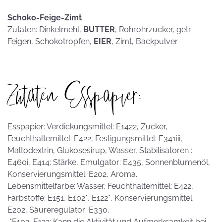
Schoko-Feige-Zimt
Zutaten: Dinkelmehl,
BUTTER
, Rohrohrzucker, getr.
Feigen, Schokotropfen,
EIER
, Zimt, Backpulver
Zutaten Esspapier:
Esspapier: Verdickungsmittel: E1422, Zucker,
Feuchthaltemittel: E422, Festigungsmittel: E341iii,
Maltodextrin, Glukosesirup, Wasser, Stabilisatoren :
E460i, E414; Stärke, Emulgator: E435, Sonnenblumenöl,
Konservierungsmittel: E202, Aroma.
Lebensmittelfarbe: Wasser, Feuchthaltemittel: E422,
Farbstoffe: E151, E102*, E122*, Konservierungsmittel:
E202, Säureregulator: E330.
*E102, E122: Kann die Aktivität und Aufmerksamkeit bei