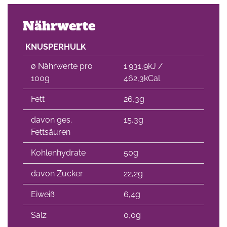
Nährwerte
KNUSPERHULK
∅ Nährwerte pro
1.931,9kJ /
100g
462,3kCal
Fett
26,3g
davon ges.
15,3g
Fettsäuren
Kohlenhydrate
50g
davon Zucker
22,2g
Eiweiß
6,4g
Salz
0,0g