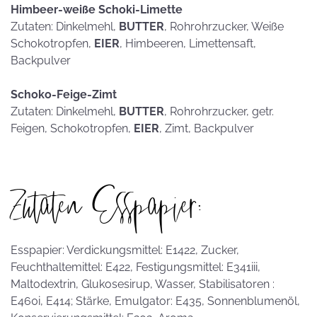
Himbeer-weiße Schoki-Limette
Zutaten: Dinkelmehl,
BUTTER
, Rohrohrzucker, Weiße
Schokotropfen,
EIER
, Himbeeren, Limettensaft,
Backpulver
Schoko-Feige-Zimt
Zutaten: Dinkelmehl,
BUTTER
, Rohrohrzucker, getr.
Feigen, Schokotropfen,
EIER
, Zimt, Backpulver
Zutaten Esspapier:
Esspapier: Verdickungsmittel: E1422, Zucker,
Feuchthaltemittel: E422, Festigungsmittel: E341iii,
Maltodextrin, Glukosesirup, Wasser, Stabilisatoren :
E460i, E414; Stärke, Emulgator: E435, Sonnenblumenöl,