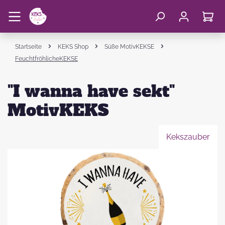
Startseite
KEKS Shop
Süße MotivKEKSE
FeuchtfröhlicheKEKSE
"I wanna have sekt"
MotivKEKS
Kekszauber