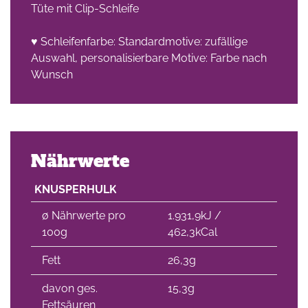
Tüte mit Clip-Schleife
♥ Schleifenfarbe: Standardmotive: zufällige
Auswahl, personalisierbare Motive: Farbe nach
Wunsch
Nährwerte
KNUSPERHULK
∅ Nährwerte pro
1.931,9kJ /
100g
462,3kCal
Fett
26,3g
davon ges.
15,3g
Fettsäuren