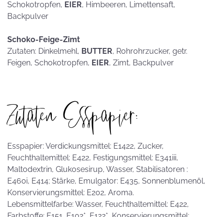
Schokotropfen,
EIER
, Himbeeren, Limettensaft,
Backpulver
Schoko-Feige-Zimt
Zutaten: Dinkelmehl,
BUTTER
, Rohrohrzucker, getr.
Feigen, Schokotropfen,
EIER
, Zimt, Backpulver
Zutaten Esspapier:
Esspapier: Verdickungsmittel: E1422, Zucker,
Feuchthaltemittel: E422, Festigungsmittel: E341iii,
Maltodextrin, Glukosesirup, Wasser, Stabilisatoren :
E460i, E414; Stärke, Emulgator: E435, Sonnenblumenöl,
Konservierungsmittel: E202, Aroma.
Lebensmittelfarbe: Wasser, Feuchthaltemittel: E422,
Farbstoffe: E151, E102*, E122*, Konservierungsmittel: