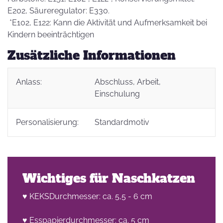
E202, Säureregulator: E330.
*E102, E122: Kann die Aktivität und Aufmerksamkeit bei
Kindern beeinträchtigen
Zusätzliche Informationen
Anlass:
Abschluss
, Arbeit
,
Einschulung
Personalisierung:
Standardmotiv
Wichtiges für Naschkatzen
♥ KEKSDurchmesser: ca. 5,5 - 6 cm
♥ Esspapierdurchmesser: ca. 5 cm