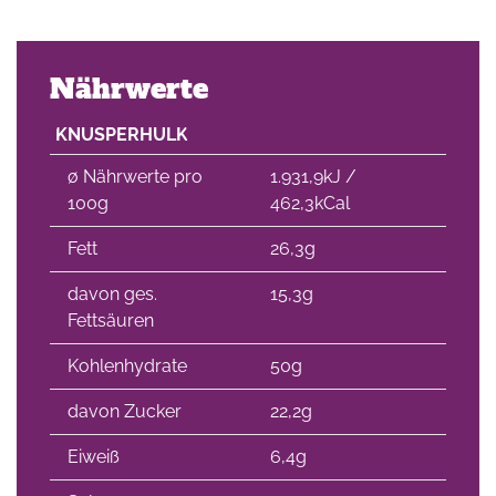
Nährwerte
KNUSPERHULK
∅ Nährwerte pro
1.931,9kJ /
100g
462,3kCal
Fett
26,3g
davon ges.
15,3g
Fettsäuren
Kohlenhydrate
50g
davon Zucker
22,2g
Eiweiß
6,4g