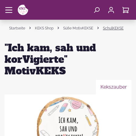
Startseite
KEKS Shop
Süße MotivKEKSE
SchulKEKSE
"Ich kam, sah und
korVigierte"
MotivKEKS
Kekszauber