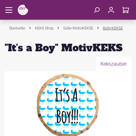
Startseite
KEKS Shop
Süße MotivKEKSE
BabyKEKSE
"It's a Boy" MotivKEKS
Kekszauber