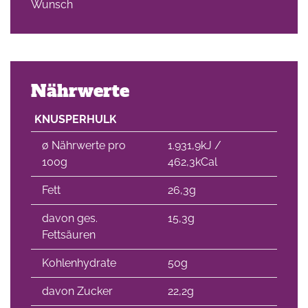
Wunsch
Nährwerte
KNUSPERHULK
∅ Nährwerte pro
1.931,9kJ /
100g
462,3kCal
Fett
26,3g
davon ges.
15,3g
Fettsäuren
Kohlenhydrate
50g
davon Zucker
22,2g