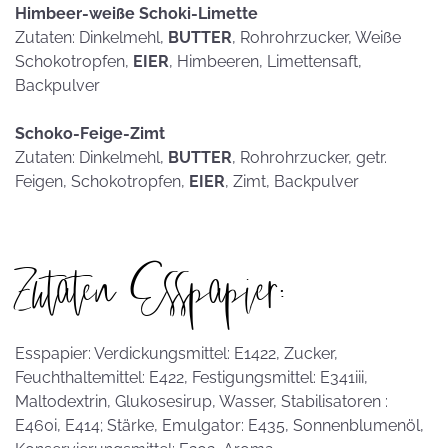
Himbeer-weiße Schoki-Limette
Zutaten: Dinkelmehl,
BUTTER
, Rohrohrzucker, Weiße
Schokotropfen,
EIER
, Himbeeren, Limettensaft,
Backpulver
Schoko-Feige-Zimt
Zutaten: Dinkelmehl,
BUTTER
, Rohrohrzucker, getr.
Feigen, Schokotropfen,
EIER
, Zimt, Backpulver
Zutaten Esspapier:
Esspapier: Verdickungsmittel: E1422, Zucker,
Feuchthaltemittel: E422, Festigungsmittel: E341iii,
Maltodextrin, Glukosesirup, Wasser, Stabilisatoren :
E460i, E414; Stärke, Emulgator: E435, Sonnenblumenöl,