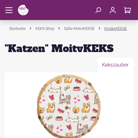
Startseite
KEKS Shop
Süße MotivKEKSE
KinderKEKSE
"Katzen" MoitvKEKS
Kekszauber