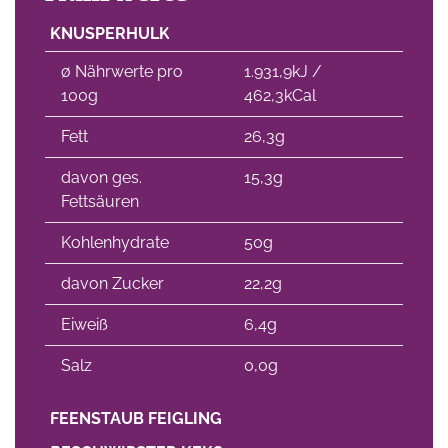
KNUSPERHULK
∅ Nährwerte pro
1.931,9kJ /
100g
462,3kCal
Fett
26,3g
davon ges.
15,3g
Fettsäuren
Kohlenhydrate
50g
davon Zucker
22,2g
Eiweiß
6,4g
Salz
0,0g
FEENSTAUB FEIGLING