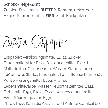
Schoko-Feige-Zimt
Zutaten: Dinkelmehl,
BUTTER
, Rohrohrzucker, getr.
Feigen, Schokotropfen,
EIER
, Zimt, Backpulver
Zutaten Esspapier:
Esspapier: Verdickungsmittel: E1422, Zucker,
Feuchthaltemittel: E422, Festigungsmittel: E341iii,
Maltodextrin, Glukosesirup, Wasser, Stabilisatoren :
E460i, E414; Stärke, Emulgator: E435, Sonnenblumenöl,
Konservierungsmittel: E202, Aroma.
Lebensmittelfarbe: Wasser, Feuchthaltemittel: E422,
Farbstoffe: E151, E102*, E122*, Konservierungsmittel:
E202, Säureregulator: E330.
*E102, E122: Kann die Aktivität und Aufmerksamkeit bei