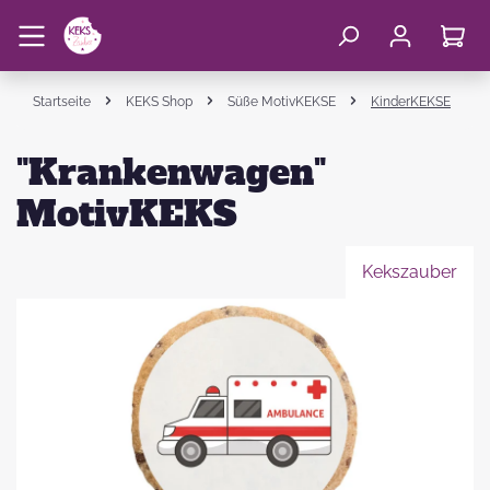
Startseite
KEKS Shop
Süße MotivKEKSE
KinderKEKSE
"Krankenwagen"
MotivKEKS
Kekszauber