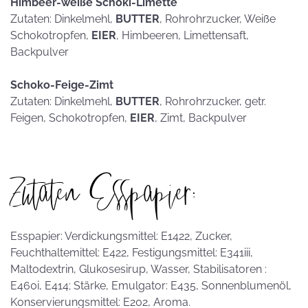
Himbeer-weiße Schoki-Limette
Zutaten: Dinkelmehl,
BUTTER
, Rohrohrzucker, Weiße
Schokotropfen,
EIER
, Himbeeren, Limettensaft,
Backpulver
Schoko-Feige-Zimt
Zutaten: Dinkelmehl,
BUTTER
, Rohrohrzucker, getr.
Feigen, Schokotropfen,
EIER
, Zimt, Backpulver
Zutaten Esspapier:
Esspapier: Verdickungsmittel: E1422, Zucker,
Feuchthaltemittel: E422, Festigungsmittel: E341iii,
Maltodextrin, Glukosesirup, Wasser, Stabilisatoren :
E460i, E414; Stärke, Emulgator: E435, Sonnenblumenöl,
Konservierungsmittel: E202, Aroma.