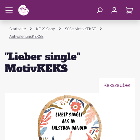
Startseite
KEKS Shop
Süße MotivKEKSE
AntivalentinsKEKSE
"Lieber single"
MotivKEKS
Kekszauber