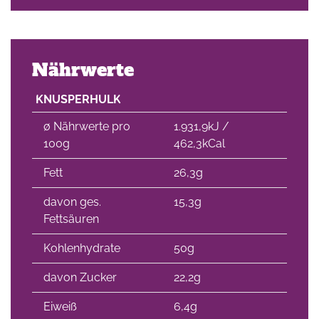
Nährwerte
KNUSPERHULK
∅ Nährwerte pro
1.931,9kJ /
100g
462,3kCal
Fett
26,3g
davon ges.
15,3g
Fettsäuren
Kohlenhydrate
50g
davon Zucker
22,2g
Eiweiß
6,4g