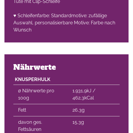
Tüte mit Clip-Schleife
♥ Schleifenfarbe: Standardmotive: zufällige
Auswahl, personalisierbare Motive: Farbe nach
Wunsch
Nährwerte
KNUSPERHULK
∅ Nährwerte pro
1.931,9kJ /
100g
462,3kCal
Fett
26,3g
davon ges.
15,3g
Fettsäuren