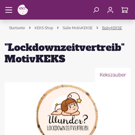
Startseite
KEKS Shop
Süße MotivKEKSE
BabyKEKSE
"Lockdownzeitvertreib"
MotivKEKS
Kekszauber