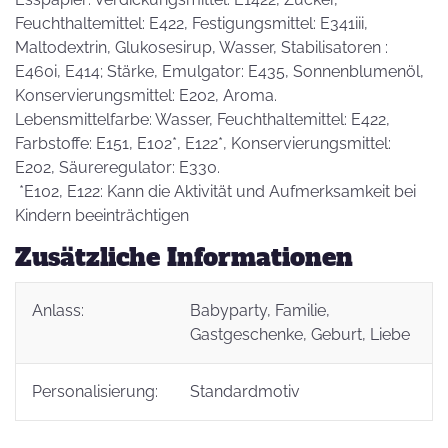
Feuchthaltemittel: E422, Festigungsmittel: E341iii,
Maltodextrin, Glukosesirup, Wasser, Stabilisatoren :
E460i, E414; Stärke, Emulgator: E435, Sonnenblumenöl,
Konservierungsmittel: E202, Aroma.
Lebensmittelfarbe: Wasser, Feuchthaltemittel: E422,
Farbstoffe: E151, E102*, E122*, Konservierungsmittel:
E202, Säureregulator: E330.
*E102, E122: Kann die Aktivität und Aufmerksamkeit bei
Kindern beeinträchtigen
Zusätzliche Informationen
Anlass:
Babyparty
, Familie
,
Gastgeschenke
, Geburt
, Liebe
Personalisierung:
Standardmotiv