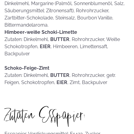
Dinkelmehl, Margarine (Palmöl, Sonnenblumenöl, Salz,
Säuberungsmittel: Zitronensaft), Rohrohrzucker,
Zartbitter-Schokolade, Steinsalz, Bourbon Vanille,
Bittermandelaroma.
Himbeer-weiße Schoki-Limette
Zutaten: Dinkelmehl,
BUTTER
, Rohrohrzucker, Weiße
Schokotropfen,
EIER
, Himbeeren, Limettensaft,
Backpulver
Schoko-Feige-Zimt
Zutaten: Dinkelmehl,
BUTTER
, Rohrohrzucker, getr.
Feigen, Schokotropfen,
EIER
, Zimt, Backpulver
Zutaten Esspapier:
Esspapier: Verdickungsmittel: E1422, Zucker,