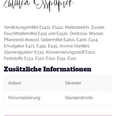
Zutaten Esspapier:
Verdickungsmittel E1422, E1412, Maltodextrin, Zucker,
Feuchthaltemittel E422 und E1520, Dextrose, Wasser,
Pflanzenöl (Kokos), Geliermittel E460i, E466, E414;
Emulgator E471, E492, E435, Aroma (Vanillin),
Säureregulator E330, Konservierungsstoff E202,
Farbstoffe E133, E122, E102, E151, E110
Zusätzliche Informationen
Anlass:
Silvester
Personalisierung:
Standardmotiv