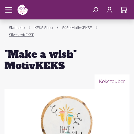
Startseite
KEKS Shop
Süße MotivKEKSE
SilvesterKEKSE
"Make a wish"
MotivKEKS
Kekszauber