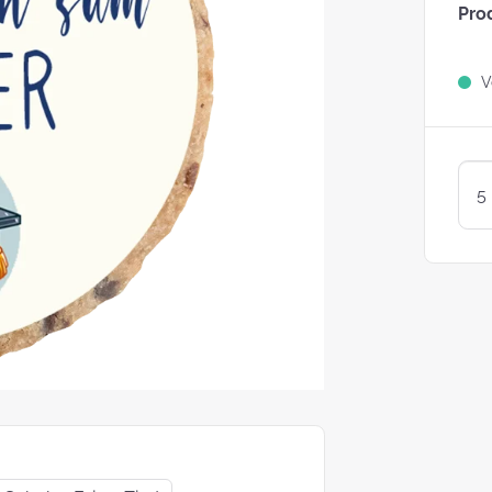
Pro
Sind Plätzchen
KEKSE?
Ve
Kunterbunte LogoKEKSE:
Leckere Werbegeschenke 
Weihnachten
KEKSTeig 
Löffeln: Zw
Varianten
struggle is real: Unsere
e nach nachhaltigen
ackungsoptionen