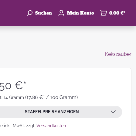
Suchen
Mein Konto
0,00 €*
Kekszauber
enke
hzeit
,50 €*
(17,86 €* / 100 Gramm)
t:
14 Gramm
STAFFELPREISE ANZEIGEN
leben
se inkl. MwSt. zzgl.
Versandkosten