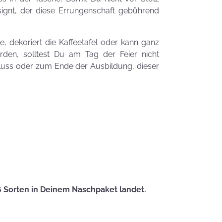
Zauberhafte
signt, der diese Errungenschaft gebührend
LogoKEKSE für
Dein
Unternehmen
e, dekoriert die Kaffeetafel oder kann ganz
KEKSIdeen für den
rden, solltest Du am Tag der Feier nicht
Kindergeburtstag
luss oder zum Ende der Ausbildung, dieser
Sommerlic
Dessertidee
inspiriert v
unserer
Himmlisch
Tastrophe? - Notfalltipps
KEKSerella
KEKSE
Manchmal
6 Sorten in Deinem Naschpaket landet.
muss man sich
den Muttertag