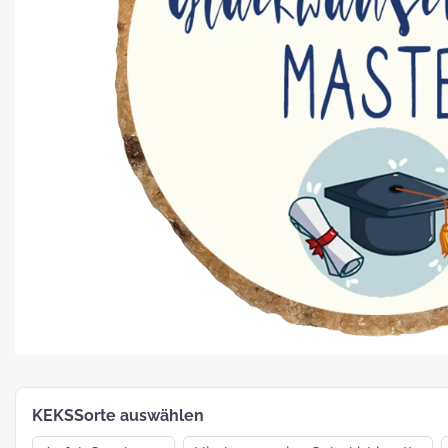
Platz für Plätzchen: 5 Fakten zu
Weihnachtsgebäck
How To:
MotivKEKS-
Designer
The 
Such
Verp
KEKSSorte auswählen