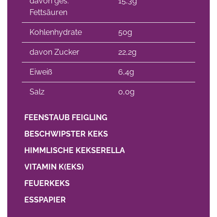
davon ges.
15,3g
Fettsäuren
Kohlenhydrate
50g
davon Zucker
22,2g
Eiweiß
6,4g
Salz
0,0g
FEENSTAUB FEIGLING
BESCHWIPSTER KEKS
HIMMLISCHE KEKSERELLA
VITAMIN K(EKS)
FEUERKEKS
ESSPAPIER