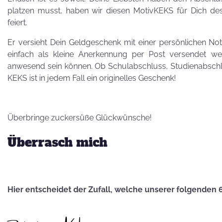
Besuch von
platzen musst, haben wir diesen MotivKEKS für Dich de
Petra Homeier
feiert.
Er versieht Dein Geldgeschenk mit einer persönlichen Not
einfach als kleine Anerkennung per Post versendet we
anwesend sein können. Ob Schulabschluss, Studienabsch
KEKS ist in jedem Fall ein originelles Geschenk!
Kuriose
KEKSRekorde
Überbringe zuckersüße Glückwünsche!
Überrasch mich
KEKS
für 
Vatertag,
Hier entscheidet der Zufall, welche unserer folgenden 
Vatertag, für die
Leber wird's