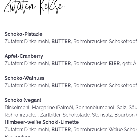
Zutaten Kekse:
hammerhart
Schoko-Pistazie
Zutaten: Dinkelmehl,
BUTTER
, Rohrohrzucker, Schokotrop
KEKSE als
Postkarten?
Apfel-Cranberry
Zutaten: Dinkelmehl,
BUTTER
, Rohrohrzucker,
EIER
, getr. 
Schoko-Walnuss
Zutaten: Dinkelmehl,
BUTTER
, Rohrohrzucker, Schokotrop
Schoko (vegan)
Dinkelmehl, Margarine (Palmöl, Sonnenblumenöl, Salz, Säub
Rohrohrzucker, Zartbitter-Schokolade, Steinsalz, Bourbon 
Himbeer-weiße Schoki-Limette
Zutaten: Dinkelmehl,
BUTTER
, Rohrohrzucker, Weiße Scho
Backpulver