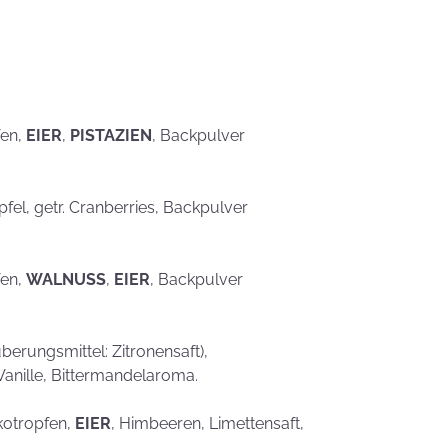
eben schön
saufen
Mehr als nur ein
Gaumenschmaus - Österli
Dekoideen mit Keksen
fen,
EIER
,
PISTAZIEN
, Backpulver
Äpfel, getr. Cranberries, Backpulver
fen,
WALNUSS
,
EIER
, Backpulver
erungsmittel: Zitronensaft),
Vanille, Bittermandelaroma.
kotropfen,
EIER
, Himbeeren, Limettensaft,