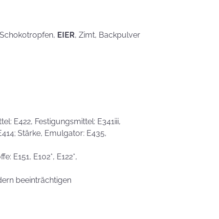
, Schokotropfen,
EIER
, Zimt, Backpulver
l: E422, Festigungsmittel: E341iii,
 E414; Stärke, Emulgator: E435,
fe: E151, E102*, E122*,
dern beeinträchtigen