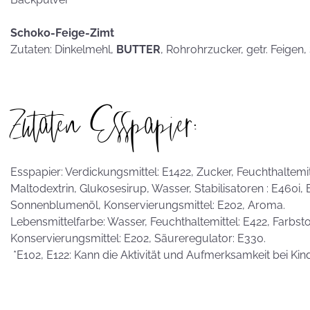
Schoko-Feige-Zimt
Zutaten: Dinkelmehl,
BUTTER
, Rohrohrzucker, getr. Feigen
Zutaten Esspapier:
Esspapier: Verdickungsmittel: E1422, Zucker, Feuchthaltemitte
Maltodextrin, Glukosesirup, Wasser, Stabilisatoren : E460i,
Sonnenblumenöl, Konservierungsmittel: E202, Aroma.
Lebensmittelfarbe: Wasser, Feuchthaltemittel: E422, Farbstof
Konservierungsmittel: E202, Säureregulator: E330.
*E102, E122: Kann die Aktivität und Aufmerksamkeit bei Kin