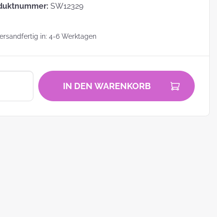
duktnummer:
SW12329
rsandfertig in: 4-6 Werktagen
zu
IN DEN WARENKORB
zum
ei