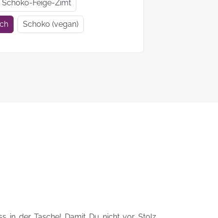
Geschenkideen
Geschenke
Schoko-Feige-Zimt
zur Einschulung
Mutter- un
ich
Schoko (vegan)
Vatertag
Ein Tag auf 4
KEKS-
Pfoten
Blumenstr
zum
Valentinsta
Woher kommt
der Brauch
Plätzchen zu
backen?
Das liebste Plätzchenrezep
der KEKSFee
ss in der Tasche! Damit Du nicht vor Stolz