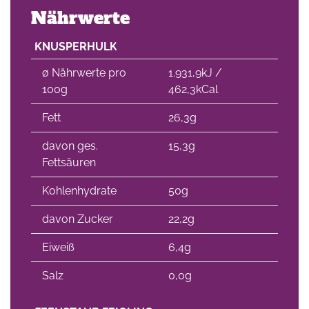
Nährwerte
KNUSPERHULK
∅ Nährwerte pro
1.931,9kJ /
100g
462,3kCal
Fett
26,3g
davon ges.
15,3g
Fettsäuren
Kohlenhydrate
50g
davon Zucker
22,2g
Eiweiß
6,4g
Salz
0,0g