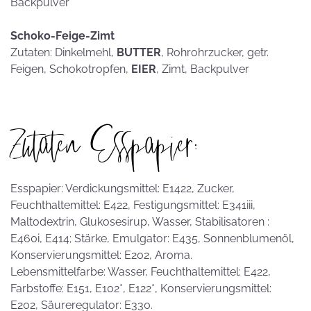
Backpulver
Schoko-Feige-Zimt
Zutaten: Dinkelmehl,
BUTTER
, Rohrohrzucker, getr.
Feigen, Schokotropfen,
EIER
, Zimt, Backpulver
Zutaten Esspapier:
Esspapier: Verdickungsmittel: E1422, Zucker,
Feuchthaltemittel: E422, Festigungsmittel: E341iii,
Maltodextrin, Glukosesirup, Wasser, Stabilisatoren :
E460i, E414; Stärke, Emulgator: E435, Sonnenblumenöl,
Konservierungsmittel: E202, Aroma.
Lebensmittelfarbe: Wasser, Feuchthaltemittel: E422,
Farbstoffe: E151, E102*, E122*, Konservierungsmittel:
E202, Säureregulator: E330.