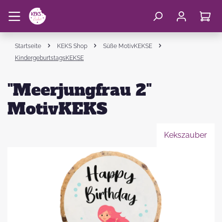
Startseite
KEKS Shop
Süße MotivKEKSE
KindergeburtstagsKEKSE
"Meerjungfrau 2"
MotivKEKS
Kekszauber