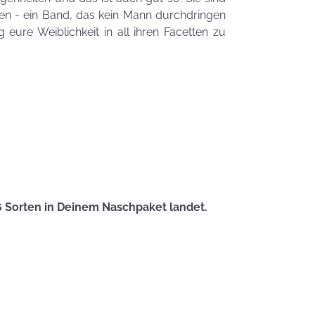
Zauberhafte
n - ein Band, das kein Mann durchdringen
LogoKEKSE für
eure Weiblichkeit in all ihren Facetten zu
Dein
Unternehmen
KEKSIdeen für den
Kindergeburtstag
Sommerlic
Dessertidee
inspiriert v
unserer
Himmlisch
Tastrophe? - Notfalltipps
6 Sorten in Deinem Naschpaket landet.
KEKSerella
KEKSE
Manchmal
muss man sich
den Muttertag