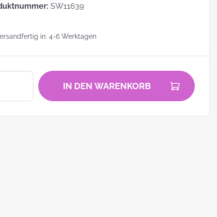
duktnummer:
SW11639
rsandfertig in: 4-6 Werktagen
zu
IN DEN WARENKORB
zum
ei