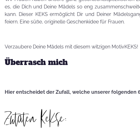
Besuch von
es, die Dich und Deine Mädels so eng zusammenschweiße
Petra Homeier
kann. Dieser KEKS ermöglicht Dir und Deiner Mädelsgang 
feiern. Eine süße, originelle Geschenkidee für Frauen.
Verzaubere Deine Mädels mit diesem witzigen MotivKEKS!
Kuriose
Überrasch mich
KEKSRekorde
KEKS
Hier entscheidet der Zufall, welche unserer folgenden 
für 
Zutaten Kekse:
Vatertag,
Vatertag, für die
Leber wird's