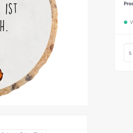
Pro
Sind Plätzchen
KEKSE?
Ve
Kunterbunte LogoKEKSE:
Leckere Werbegeschenke 
Weihnachten
KEKSTeig 
Löffeln: Zw
Varianten
struggle is real: Unsere
e nach nachhaltigen
ackungsoptionen