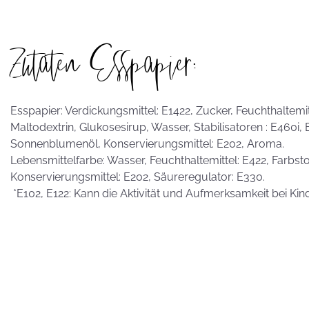
Zutaten Esspapier:
Esspapier: Verdickungsmittel: E1422, Zucker, Feuchthaltemitte
Maltodextrin, Glukosesirup, Wasser, Stabilisatoren : E460i,
Sonnenblumenöl, Konservierungsmittel: E202, Aroma.
Lebensmittelfarbe: Wasser, Feuchthaltemittel: E422, Farbstof
Konservierungsmittel: E202, Säureregulator: E330.
*E102, E122: Kann die Aktivität und Aufmerksamkeit bei Kin