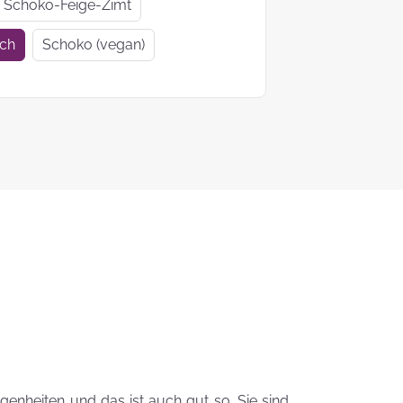
Geschenkideen
Geschenke
Schoko-Feige-Zimt
zur Einschulung
Mutter- un
ich
Schoko (vegan)
Vatertag
Ein Tag auf 4
KEKS-
Pfoten
Blumenstr
zum
Valentinsta
Woher kommt
der Brauch
Plätzchen zu
backen?
Das liebste Plätzchenrezep
der KEKSFee
enheiten und das ist auch gut so. Sie sind