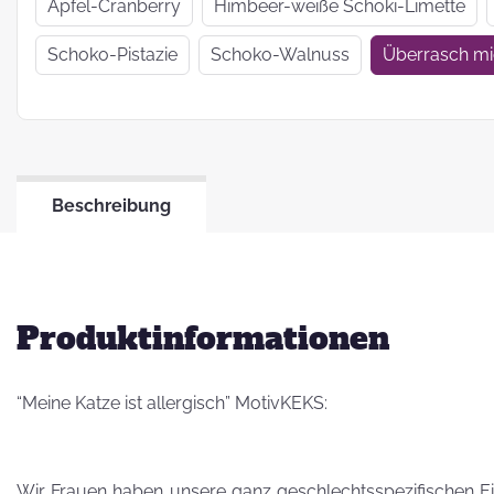
Wir haben uns
Apfel-Cranberry
Himbeer-weiße Schoki-Limette
verkrümelt...
Schoko-Pistazie
Schoko-Walnuss
Überrasch m
Ein Jahr Zwei-
Frau-Betrieb
Beschreibung
Jahresrückblick
2021
Produktinformationen
“Meine Katze ist allergisch” MotivKEKS:
Wir Frauen haben unsere ganz geschlechtsspezifischen Eig