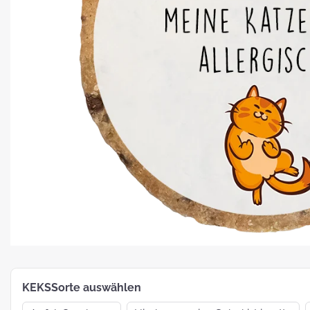
Platz für Plätzchen: 5 Fakten zu
Weihnachtsgebäck
How To:
MotivKEKS-
Designer
The 
Such
Verp
KEKSSorte auswählen