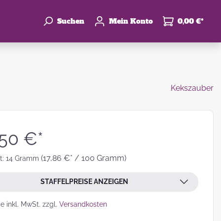
Suchen
Mein Konto
0,00 €*
Kekszauber
enke
hzeit
,50 €*
(17,86 €* / 100 Gramm)
t:
14 Gramm
STAFFELPREISE ANZEIGEN
leben
se inkl. MwSt. zzgl.
Versandkosten