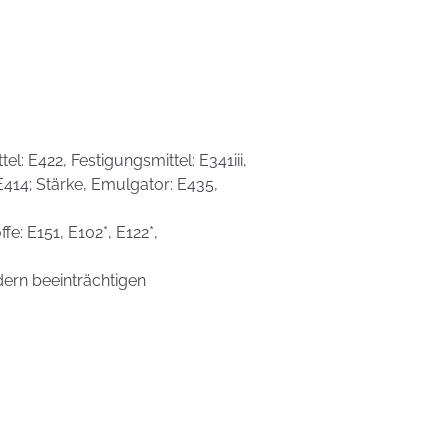
l: E422, Festigungsmittel: E341iii,
 E414; Stärke, Emulgator: E435,
fe: E151, E102*, E122*,
dern beeinträchtigen