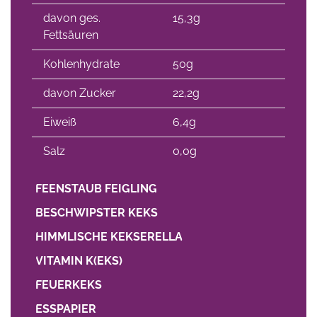
davon ges.
15,3g
Fettsäuren
Kohlenhydrate
50g
davon Zucker
22,2g
Eiweiß
6,4g
Salz
0,0g
FEENSTAUB FEIGLING
BESCHWIPSTER KEKS
HIMMLISCHE KEKSERELLA
VITAMIN K(EKS)
FEUERKEKS
ESSPAPIER