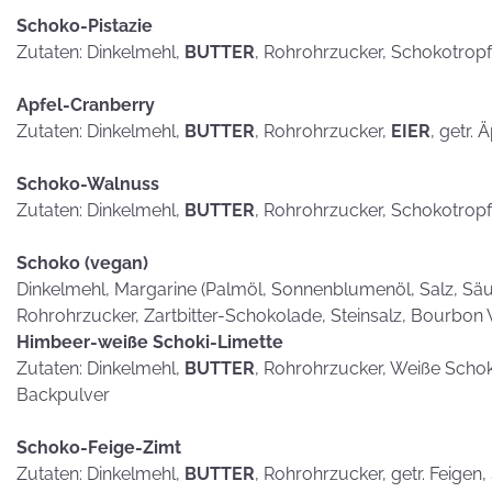
hammerhart
Schoko-Pistazie
Zutaten: Dinkelmehl,
BUTTER
, Rohrohrzucker, Schokotrop
Apfel-Cranberry
Zutaten: Dinkelmehl,
BUTTER
, Rohrohrzucker,
EIER
, getr. 
KEKSE als
Postkarten?
Schoko-Walnuss
Zutaten: Dinkelmehl,
BUTTER
, Rohrohrzucker, Schokotrop
Schoko (vegan)
Dinkelmehl, Margarine (Palmöl, Sonnenblumenöl, Salz, Säub
Rohrohrzucker, Zartbitter-Schokolade, Steinsalz, Bourbon 
Himbeer-weiße Schoki-Limette
Zutaten: Dinkelmehl,
BUTTER
, Rohrohrzucker, Weiße Scho
Backpulver
Schoko-Feige-Zimt
Zutaten: Dinkelmehl,
BUTTER
, Rohrohrzucker, getr. Feigen