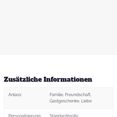
 zu
d
auß
g
Zusätzliche Informationen
Anlass:
Familie
, Freundschaft
,
t
Gastgeschenke
, Liebe
Personalisierung:
Standardmotiv