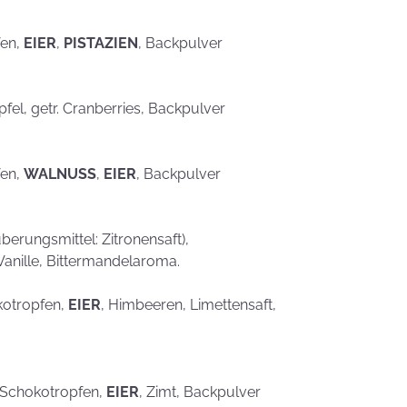
eben schön
saufen
Mehr als nur ein
fen,
EIER
,
PISTAZIEN
, Backpulver
Gaumenschmaus - Österli
Dekoideen mit Keksen
Äpfel, getr. Cranberries, Backpulver
fen,
WALNUSS
,
EIER
, Backpulver
erungsmittel: Zitronensaft),
Vanille, Bittermandelaroma.
kotropfen,
EIER
, Himbeeren, Limettensaft,
, Schokotropfen,
EIER
, Zimt, Backpulver